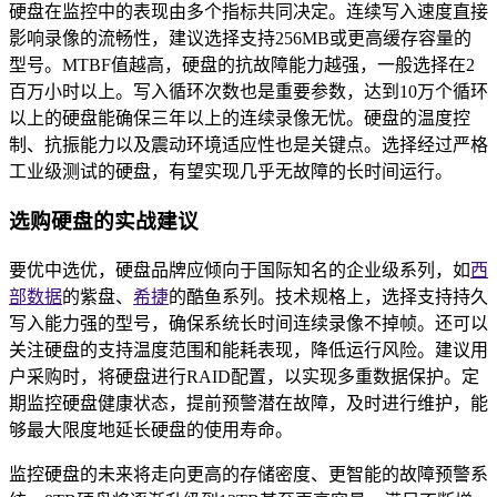
硬盘在监控中的表现由多个指标共同决定。连续写入速度直接
影响录像的流畅性，建议选择支持256MB或更高缓存容量的
型号。MTBF值越高，硬盘的抗故障能力越强，一般选择在2
百万小时以上。写入循环次数也是重要参数，达到10万个循环
以上的硬盘能确保三年以上的连续录像无忧。硬盘的温度控
制、抗振能力以及震动环境适应性也是关键点。选择经过严格
工业级测试的硬盘，有望实现几乎无故障的长时间运行。
选购硬盘的实战建议
要优中选优，硬盘品牌应倾向于国际知名的企业级系列，如
西
部数据
的紫盘、
希捷
的酷鱼系列。技术规格上，选择支持持久
写入能力强的型号，确保系统长时间连续录像不掉帧。还可以
关注硬盘的支持温度范围和能耗表现，降低运行风险。建议用
户采购时，将硬盘进行RAID配置，以实现多重数据保护。定
期监控硬盘健康状态，提前预警潜在故障，及时进行维护，能
够最大限度地延长硬盘的使用寿命。
监控硬盘的未来将走向更高的存储密度、更智能的故障预警系