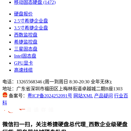
移动固态硬盘
(1472)
硬盘报价
2.5寸希捷企业盘
3.5寸希捷企业盘
西数监控盘
希捷监控盘
三星固态盘
Intel固态盘
GPU显卡
高速线缆
电话：13265568346 (周一到周日 8:30-20:30 全年无休);
地址：广东省深圳市福田区上梅林街道卓越城二期B座1303
备案号：
粤ICP备2024252091号
网站XML
产品疑问
行业百
科
微信扫一扫，关注希捷硬盘总代理_西数企业级硬盘