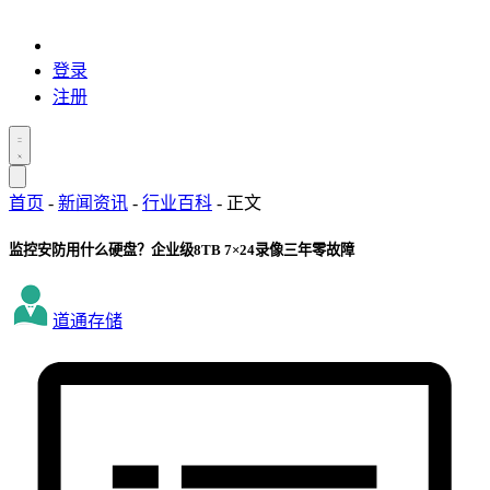
登录
注册
首页
-
新闻资讯
-
行业百科
-
正文
监控安防用什么硬盘？企业级8TB 7×24录像三年零故障
道通存储