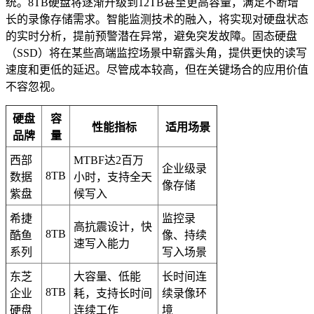
统。8TB硬盘将逐渐升级到12TB甚至更高容量，满足不断增
长的录像存储需求。智能监测技术的融入，将实现对硬盘状态
的实时分析，提前预警潜在异常，避免突发故障。固态硬盘
（SSD）将在某些高端监控场景中崭露头角，提供更快的读写
速度和更低的延迟。尽管成本较高，但在关键场合的应用价值
不容忽视。
硬盘
容
性能指标
适用场景
品牌
量
西部
MTBF达2百万
企业级录
8TB
数据
小时，支持全天
像存储
紫盘
候写入
希捷
监控录
高抗震设计，快
8TB
酷鱼
像、持续
速写入能力
系列
写入场景
东芝
大容量、低能
长时间连
8TB
企业
耗，支持长时间
续录像环
硬盘
连续工作
境