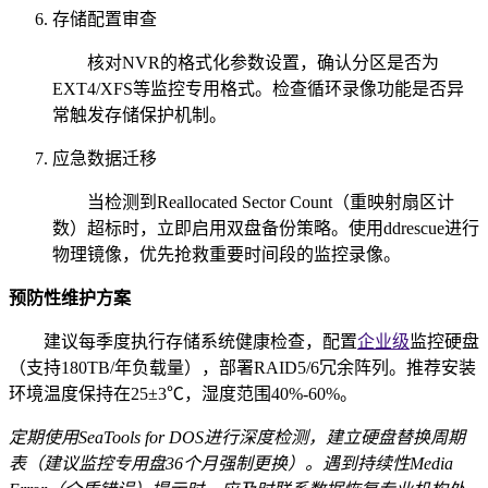
存储配置审查
核对NVR的格式化参数设置，确认分区是否为
EXT4/XFS等监控专用格式。检查循环录像功能是否异
常触发存储保护机制。
应急数据迁移
当检测到Reallocated Sector Count（重映射扇区计
数）超标时，立即启用双盘备份策略。使用ddrescue进行
物理镜像，优先抢救重要时间段的监控录像。
预防性维护方案
建议每季度执行存储系统健康检查，配置
企业级
监控硬盘
（支持180TB/年负载量），部署RAID5/6冗余阵列。推荐安装
环境温度保持在25±3℃，湿度范围40%-60%。
定期使用SeaTools for DOS进行深度检测，建立硬盘替换周期
表（建议监控专用盘36个月强制更换）。遇到持续性Media