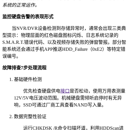
系统的正常运作。
监控硬盘告警的表现形式
当NVR/DVR设备检测到存储异常时，通常会出现三类典
型提示：物理层面的红色磁盘图标闪烁、日志系统记录的
S.M.A.R.T.错误代码、以及视频存储失败的弹窗警报。部分智
能系统还会通过手机APP推送HDD_Failure（0xE2）等特定错
误编号。
故障排查7步处理流程
基础硬件检测
优先检查硬盘供电
接口
是否松动，使用万用表测量
12V/5V电压波动范围。机械硬盘需倾听启停时有无异
响，SSD可通过厂商工具查看NAND写入量。
数据完整性验证
运行CHKDSK /R命令扫描坏道，利用HDDScan进