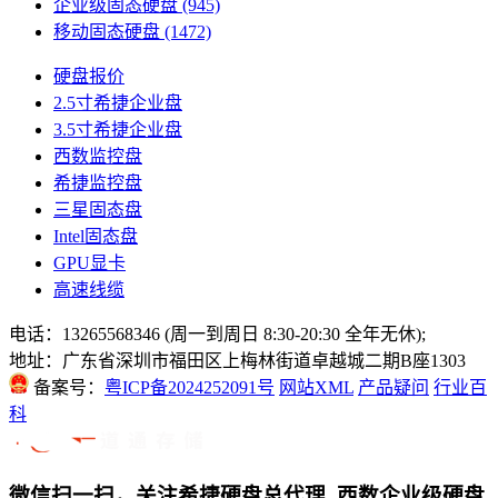
企业级固态硬盘
(945)
移动固态硬盘
(1472)
硬盘报价
2.5寸希捷企业盘
3.5寸希捷企业盘
西数监控盘
希捷监控盘
三星固态盘
Intel固态盘
GPU显卡
高速线缆
电话：13265568346 (周一到周日 8:30-20:30 全年无休);
地址：广东省深圳市福田区上梅林街道卓越城二期B座1303
备案号：
粤ICP备2024252091号
网站XML
产品疑问
行业百
科
微信扫一扫，关注希捷硬盘总代理_西数企业级硬盘