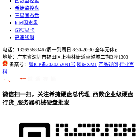
西数监控盘
希捷监控盘
三星固态盘
Intel固态盘
GPU显卡
高速线缆
电话：13265568346 (周一到周日 8:30-20:30 全年无休);
地址：广东省深圳市福田区上梅林街道卓越城二期B座1303
备案号：
粤ICP备2024252091号
网站XML
产品疑问
行业百
科
微信扫一扫，关注希捷硬盘总代理_西数企业级硬盘
行货_服务器机械硬盘批发