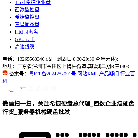
3.5寸希捷企业盘
西数监控盘
希捷监控盘
三星固态盘
Intel固态盘
GPU显卡
高速线缆
电话：13265568346 (周一到周日 8:30-20:30 全年无休);
地址：广东省深圳市福田区上梅林街道卓越城二期B座1303
备案号：
粤ICP备2024252091号
网站XML
产品疑问
行业百
科
微信扫一扫，关注希捷硬盘总代理_西数企业级硬盘
行货_服务器机械硬盘批发