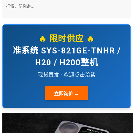
行情，帮你避...
🔥 限时供应 🔥
准系统 SYS-821GE-TNHR /
H20 / H200整机
现货直发 · 欢迎点击洽谈
立即询价 →