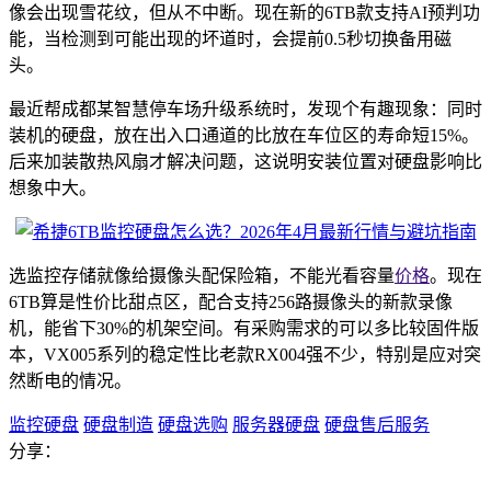
像会出现雪花纹，但从不中断。现在新的6TB款支持AI预判功
能，当检测到可能出现的坏道时，会提前0.5秒切换备用磁
头。
最近帮成都某智慧停车场升级系统时，发现个有趣现象：同时
装机的硬盘，放在出入口通道的比放在车位区的寿命短15%。
后来加装散热风扇才解决问题，这说明安装位置对硬盘影响比
想象中大。
选监控存储就像给摄像头配保险箱，不能光看容量
价格
。现在
6TB算是性价比甜点区，配合支持256路摄像头的新款录像
机，能省下30%的机架空间。有采购需求的可以多比较固件版
本，VX005系列的稳定性比老款RX004强不少，特别是应对突
然断电的情况。
监控硬盘
硬盘制造
硬盘选购
服务器硬盘
硬盘售后服务
分享：