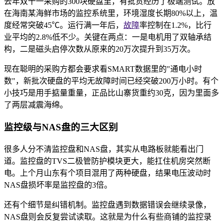
去年双十一采购的300块硬盘里，有批货经历了极端测试。放
在海南某海鲜市场的监控系统里，环境湿度长期80%以上，温
度经常突破45℃。运行满一年后，
故障
率控制在1.2%，比行
业平均的2.8%低不少。关键在两点：一是电机用了双轴承结
构，二是磁头启停次数从原来的20万次提升到35万次。
现在聪明的采购方都会要求看SMART数据里的"通电小时
数"，新批次硬盘的平均无故障时间已经突破200万小时。有个
小技巧是用手掂量重量，正品比山寨货重约30克，因为里面多
了两层减震海绵。
监控级与NAS盘的三大区别
很多人分不清监控盘和NAS盘，其实从电路板就能看出门
道。监控盘的TVS二极管防护模块更大，能扛住机房突然断
电。上个月山东有个项目混用了两种硬盘，结果电压波动时
NAS盘损坏率是监控盘的3倍。
还有个细节是纠错机制。监控盘遇到数据错误会继续录像，
NAS盘则会反复尝试读取。这就是为什么有些商铺的监控录