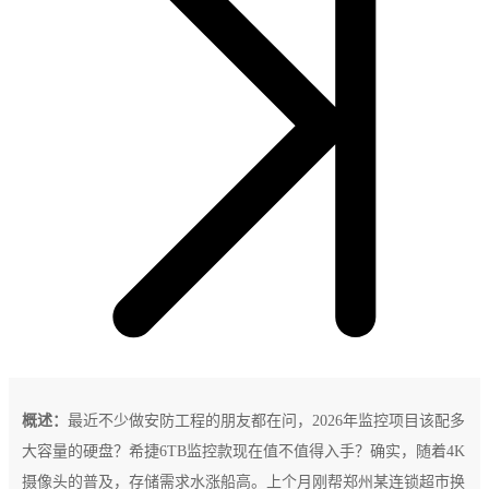
概述：
最近不少做安防工程的朋友都在问，2026年监控项目该配多
大容量的硬盘？希捷6TB监控款现在值不值得入手？确实，随着4K
摄像头的普及，存储需求水涨船高。上个月刚帮郑州某连锁超市换