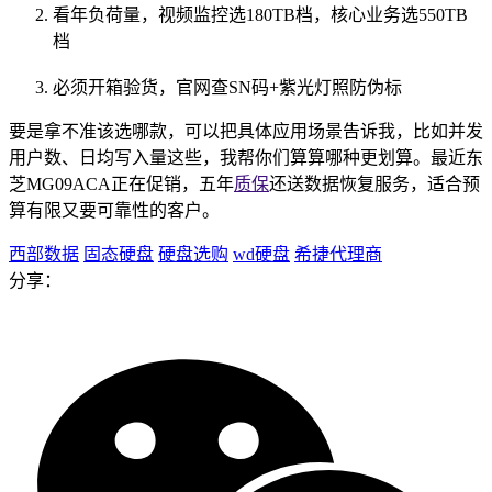
看年负荷量，视频监控选180TB档，核心业务选550TB
档
必须开箱验货，官网查SN码+紫光灯照防伪标
要是拿不准该选哪款，可以把具体应用场景告诉我，比如并发
用户数、日均写入量这些，我帮你们算算哪种更划算。最近东
芝MG09ACA正在促销，五年
质保
还送数据恢复服务，适合预
算有限又要可靠性的客户。
西部数据
固态硬盘
硬盘选购
wd硬盘
希捷代理商
分享：