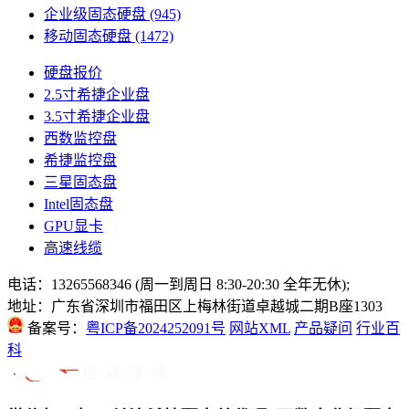
企业级固态硬盘
(945)
移动固态硬盘
(1472)
硬盘报价
2.5寸希捷企业盘
3.5寸希捷企业盘
西数监控盘
希捷监控盘
三星固态盘
Intel固态盘
GPU显卡
高速线缆
电话：13265568346 (周一到周日 8:30-20:30 全年无休);
地址：广东省深圳市福田区上梅林街道卓越城二期B座1303
备案号：
粤ICP备2024252091号
网站XML
产品疑问
行业百
科