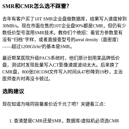
SMR和CMR怎么选不踩雷？
去年有客户买了10T SMR企业盘做数据库，结果写入速度掉到
30MB/s。现在市面在售的10T企业盘90%都是CMR，但仍有少
数低价型号混用SMR技术。教你们个绝招：看官方参数里有
没有"归档"字样，或者直接查型号的areal density（面密度）
——超过1200Gb/in²的基本是SMR。
最近帮某医院升级PACS系统时，他们原计划用某品牌低价
盘，测试时发现批量写入CT影像速度波动太大。后来换了
CMR盘，800张DICOM文件写入时间从47秒降到19秒，主治
医师查片时再没卡顿过。
选购建议
现在知道为啥同容量差价近千元了吧？关键看三点：
查清楚是CMR还是SMR，数据库/虚拟机必须选CMR