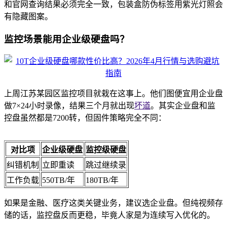
和官网查询结果必须完全一致，包装盒防伪标签用紫光灯照会
有隐藏图案。
监控场景能用企业级硬盘吗？
上周江苏某园区监控项目就栽在这事上。他们图便宜用企业盘
做7×24小时录像，结果三个月就出现
坏道
。其实企业盘和监
控盘虽然都是7200转，但固件策略完全不同：
对比项
企业级硬盘
监控级硬盘
纠错机制
立即重读
跳过继续录
工作负载
550TB/年
180TB/年
如果是金融、医疗这类关键业务，建议选企业盘。但纯视频存
储的话，监控盘反而更稳，毕竟人家是为连续写入优化的。