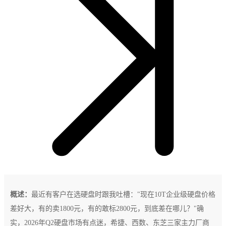
概述：
最近有客户在选硬盘时跟我吐槽："现在10T企业级硬盘价格
差好大，有的卖1800元，有的敢标2800元，到底差在哪儿？"确
实，2026年Q2硬盘市场有点迷，希捷、西数、东芝三家主力厂商