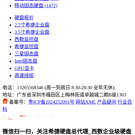
移动固态硬盘
(1472)
硬盘报价
2.5寸希捷企业盘
3.5寸希捷企业盘
西数监控盘
希捷监控盘
三星固态盘
Intel固态盘
GPU显卡
高速线缆
电话：13265568346 (周一到周日 8:30-20:30 全年无休);
地址：广东省深圳市福田区上梅林街道卓越城二期B座1303
备案号：
粤ICP备2024252091号
网站XML
产品疑问
行业百
科
微信扫一扫，关注希捷硬盘总代理_西数企业级硬盘