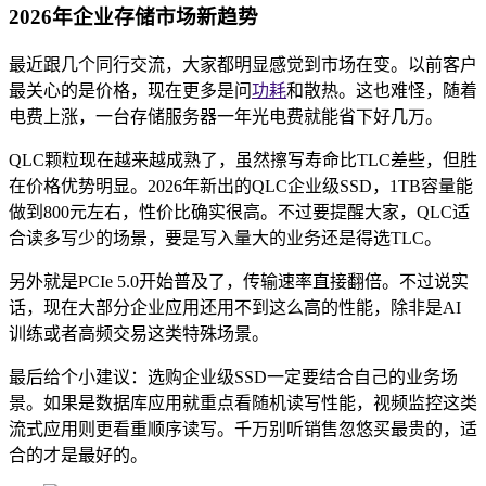
2026年企业存储市场新趋势
最近跟几个同行交流，大家都明显感觉到市场在变。以前客户
最关心的是价格，现在更多是问
功耗
和散热。这也难怪，随着
电费上涨，一台存储服务器一年光电费就能省下好几万。
QLC颗粒现在越来越成熟了，虽然擦写寿命比TLC差些，但胜
在价格优势明显。2026年新出的QLC企业级SSD，1TB容量能
做到800元左右，性价比确实很高。不过要提醒大家，QLC适
合读多写少的场景，要是写入量大的业务还是得选TLC。
另外就是PCIe 5.0开始普及了，传输速率直接翻倍。不过说实
话，现在大部分企业应用还用不到这么高的性能，除非是AI
训练或者高频交易这类特殊场景。
最后给个小建议：选购企业级SSD一定要结合自己的业务场
景。如果是数据库应用就重点看随机读写性能，视频监控这类
流式应用则更看重顺序读写。千万别听销售忽悠买最贵的，适
合的才是最好的。