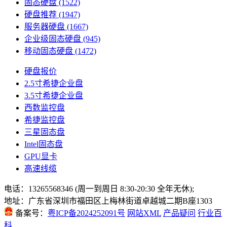
固态硬盘
(1522)
硬盘推荐
(1947)
服务器硬盘
(1667)
企业级固态硬盘
(945)
移动固态硬盘
(1472)
硬盘报价
2.5寸希捷企业盘
3.5寸希捷企业盘
西数监控盘
希捷监控盘
三星固态盘
Intel固态盘
GPU显卡
高速线缆
电话：13265568346 (周一到周日 8:30-20:30 全年无休);
地址：广东省深圳市福田区上梅林街道卓越城二期B座1303
备案号：
粤ICP备2024252091号
网站XML
产品疑问
行业百
科