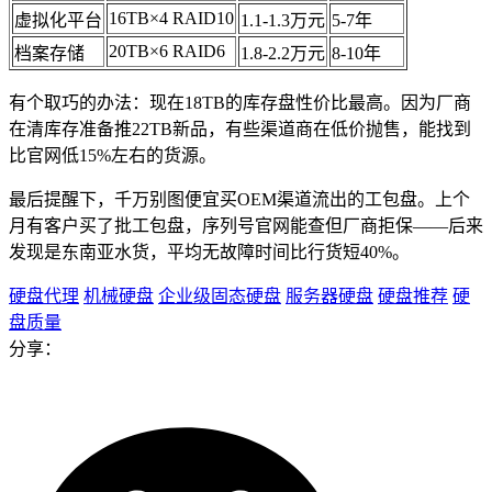
16TB×4 RAID10
虚拟化平台
1.1-1.3万元
5-7年
20TB×6 RAID6
档案存储
1.8-2.2万元
8-10年
有个取巧的办法：现在18TB的库存盘性价比最高。因为厂商
在清库存准备推22TB新品，有些渠道商在低价抛售，能找到
比官网低15%左右的货源。
最后提醒下，千万别图便宜买OEM渠道流出的工包盘。上个
月有客户买了批工包盘，序列号官网能查但厂商拒保——后来
发现是东南亚水货，平均无故障时间比行货短40%。
硬盘代理
机械硬盘
企业级固态硬盘
服务器硬盘
硬盘推荐
硬
盘质量
分享：