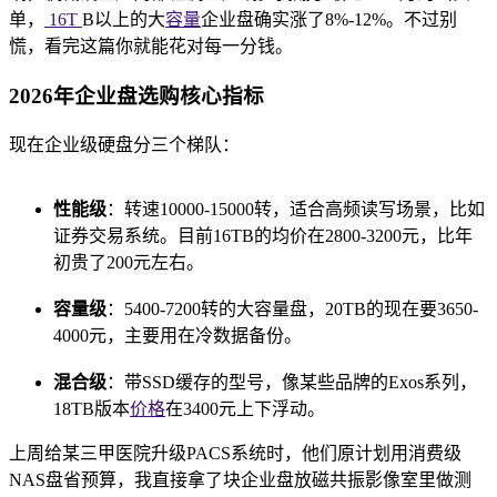
单，
16T
B以上的大
容量
企业盘确实涨了8%-12%。不过别
慌，看完这篇你就能花对每一分钱。
2026年企业盘选购核心指标
现在企业级硬盘分三个梯队：
性能级
：转速10000-15000转，适合高频读写场景，比如
证券交易系统。目前16TB的均价在2800-3200元，比年
初贵了200元左右。
容量级
：5400-7200转的大容量盘，20TB的现在要3650-
4000元，主要用在冷数据备份。
混合级
：带SSD缓存的型号，像某些品牌的Exos系列，
18TB版本
价格
在3400元上下浮动。
上周给某三甲医院升级PACS系统时，他们原计划用消费级
NAS盘省预算，我直接拿了块企业盘放磁共振影像室里做测