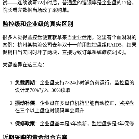
试——连续读写72小时后，普通盘的错误率是企业盘的17倍。
院长看完数据当场改了采购单。
监控级和企业级的真实区别
很多人觉得监控盘便宜就拿来当企业盘用，这里有个血淋淋的
案例：杭州某物流公司去年双十一前用监控盘组RAID5，结果
促销日当天同时坏了两块，直接导致订单系统瘫痪6小时。
关键差异在这三点：
负载周期
：企业盘支持7×24小时满负荷运行，监控盘的
设计是70%写入+30%读取
振动补偿
：企业盘在多盘位机箱里能自动校正，监控盘
在三个以上盘位时误码率会飙升
保修政策
：企业盘基本是5年换新，监控盘多是3年保修
近期采购的黄金组合方案