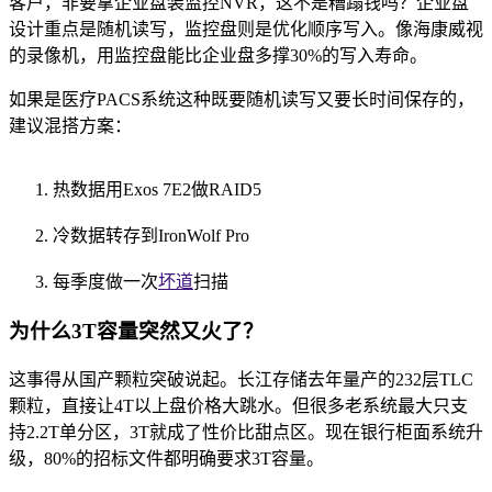
客户，非要拿企业盘装监控NVR，这不是糟蹋钱吗？企业盘
设计重点是随机读写，监控盘则是优化顺序写入。像海康威视
的录像机，用监控盘能比企业盘多撑30%的写入寿命。
如果是医疗PACS系统这种既要随机读写又要长时间保存的，
建议混搭方案：
热数据用Exos 7E2做RAID5
冷数据转存到IronWolf Pro
每季度做一次
坏道
扫描
为什么3T容量突然又火了？
这事得从国产颗粒突破说起。长江存储去年量产的232层TLC
颗粒，直接让4T以上盘价格大跳水。但很多老系统最大只支
持2.2T单分区，3T就成了性价比甜点区。现在银行柜面系统升
级，80%的招标文件都明确要求3T容量。