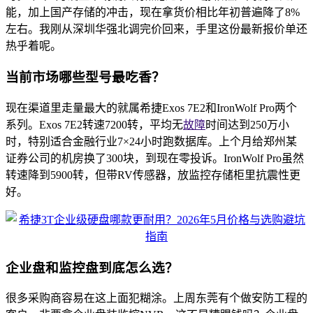
能，加上国产存储的冲击，现在拿货价相比年初普遍降了8%
左右。我刚从深圳华强北调完价回来，手里这份最新报价单还
热乎着呢。
当前市场哪些型号最吃香？
现在渠道里走量最大的就属希捷Exos 7E2和IronWolf Pro两个
系列。Exos 7E2转速7200转，平均无
故障
时间达到250万小
时，特别适合金融行业7×24小时跑数据库。上个月给郑州某
证券公司的机房换了300块，到现在零投诉。IronWolf Pro虽然
转速降到5900转，但带RV传感器，放监控存储柜里抗震性更
好。
企业盘和监控盘到底怎么选？
很多采购商容易在这上面犯糊涂。上周东莞有个做安防工程的