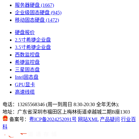
服务器硬盘
(1667)
企业级固态硬盘
(945)
移动固态硬盘
(1472)
硬盘报价
2.5寸希捷企业盘
3.5寸希捷企业盘
西数监控盘
希捷监控盘
三星固态盘
Intel固态盘
GPU显卡
高速线缆
电话：13265568346 (周一到周日 8:30-20:30 全年无休);
地址：广东省深圳市福田区上梅林街道卓越城二期B座1303
备案号：
粤ICP备2024252091号
网站XML
产品疑问
行业百
科