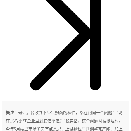
概述：
最近后台收到不少采购商的私信，都在问同一个问题："现
在买希捷3T企业盘到底值不值？"说实话，这个问题问得挺及时。
今年5月硬盘市场确实有点意思，上游颗粒厂刚调整完产能，加上