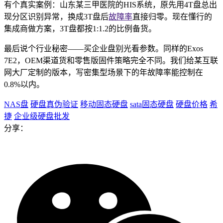
有个真实案例：山东某三甲医院的HIS系统，原先用4T盘总出
现分区识别异常，换成3T盘后
故障率
直接归零。现在懂行的
集成商做方案，3T盘都按1:1.2的比例备货。
最后说个行业秘密——买企业盘别光看参数。同样的Exos
7E2，OEM渠道货和零售版固件策略完全不同。我们给某互联
网大厂定制的版本，写密集型场景下的年故障率能控制在
0.8%以内。
NAS盘
硬盘真伪验证
移动固态硬盘
sata固态硬盘
硬盘价格
希
捷
企业级硬盘批发
分享：