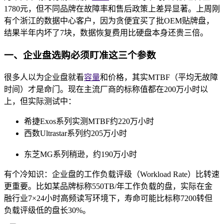
1780元，但不同品牌在故障率和售后政策上差异显著。上周刚
有个浙江的数据中心客户，因为贪便宜买了批OEM贴牌盘，
结果半年内坏了7块，数据恢复费用比硬盘本身还贵三倍。
一、企业盘选购必须盯准这三个参数
很多人以为企业盘就看
容量
和价格，其实MTBF（平均无故障
时间）才是命门。现在主流厂商的标称值都在200万小时以
上，但实际测试中：
希捷Exos系列实测MTBF约220万小时
西数Ultrastar系列约205万小时
东芝MG系列稍逊，约190万小时
有个冷知识：企业盘的工作负载评级（Workload Rate）比转速
更重要。比如某品牌标称550TB/年工作负载的盘，实际在金
融行业7×24小时高频读写环境下，寿命可能比标称7200转但
负载评级低的盘长30%。