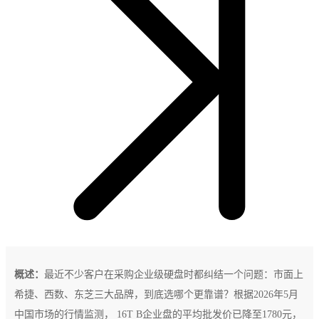
概述：
最近不少客户在采购企业级硬盘时都纠结一个问题：市面上
希捷、西数、东芝三大品牌，到底选哪个更靠谱？根据2026年5月
中国市场的行情监测， 16T B企业盘的平均批发价已降至1780元，