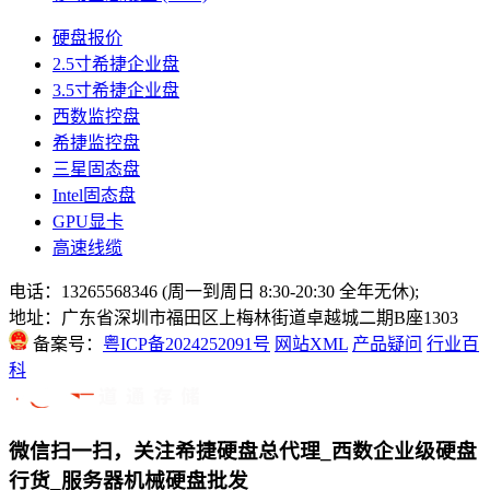
硬盘报价
2.5寸希捷企业盘
3.5寸希捷企业盘
西数监控盘
希捷监控盘
三星固态盘
Intel固态盘
GPU显卡
高速线缆
电话：13265568346 (周一到周日 8:30-20:30 全年无休);
地址：广东省深圳市福田区上梅林街道卓越城二期B座1303
备案号：
粤ICP备2024252091号
网站XML
产品疑问
行业百
科
微信扫一扫，关注希捷硬盘总代理_西数企业级硬盘
行货_服务器机械硬盘批发