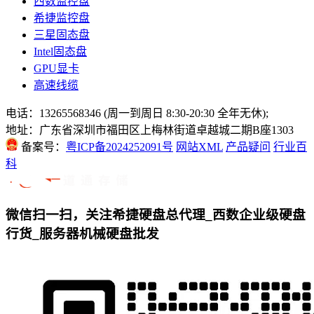
西数监控盘
希捷监控盘
三星固态盘
Intel固态盘
GPU显卡
高速线缆
电话：13265568346 (周一到周日 8:30-20:30 全年无休);
地址：广东省深圳市福田区上梅林街道卓越城二期B座1303
备案号：
粤ICP备2024252091号
网站XML
产品疑问
行业百
科
微信扫一扫，关注希捷硬盘总代理_西数企业级硬盘
行货_服务器机械硬盘批发