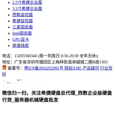
2.5寸希捷企业盘
3.5寸希捷企业盘
西数监控盘
希捷监控盘
三星固态盘
Intel固态盘
GPU显卡
高速线缆
电话：13265568346 (周一到周日 8:30-20:30 全年无休);
地址：广东省深圳市福田区上梅林街道卓越城二期B座1303
备案号：
粤ICP备2024252091号
网站XML
产品疑问
行业百
科
微信扫一扫，关注希捷硬盘总代理_西数企业级硬盘
行货_服务器机械硬盘批发