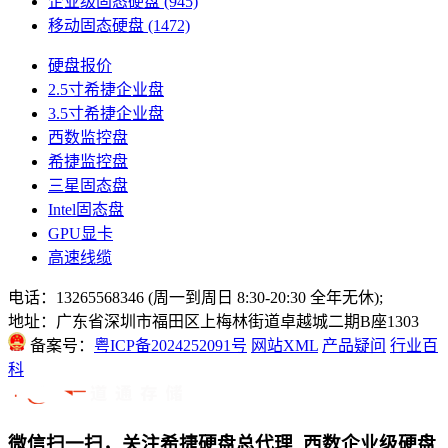
企业级固态硬盘
(945)
移动固态硬盘
(1472)
硬盘报价
2.5寸希捷企业盘
3.5寸希捷企业盘
西数监控盘
希捷监控盘
三星固态盘
Intel固态盘
GPU显卡
高速线缆
电话：13265568346 (周一到周日 8:30-20:30 全年无休);
地址：广东省深圳市福田区上梅林街道卓越城二期B座1303
备案号：
粤ICP备2024252091号
网站XML
产品疑问
行业百
科
微信扫一扫，关注希捷硬盘总代理_西数企业级硬盘