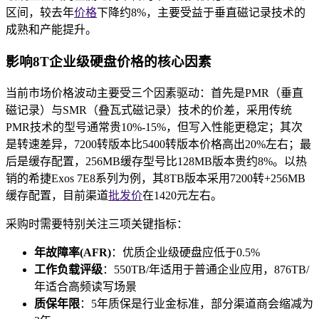
区间，较去年
价格
下降约8%，主要受益于垂直磁记录技术的
成熟和产能提升。
影响8T企业级硬盘价格的核心因素
当前市场价格波动主要受三个因素驱动：首先是PMR（垂直
磁记录）与SMR（叠瓦式磁记录）技术的价差，采用传统
PMR技术的型号通常贵10%-15%，但写入性能更稳定；其次
是转速差异，7200转版本比5400转版本价格高出20%左右；最
后是缓存配置，256MB缓存型号比128MB版本贵约8%。以热
销的希捷Exos 7E8系列为例，其8TB版本采用7200转+256MB
缓存配置，目前渠道
批发价
在1420元左右。
采购时需要特别关注三项关键指标：
年故障率(AFR)
：优质企业级硬盘应低于0.5%
工作负载评级
：550TB/年适用于普通企业应用，876TB/
年适合高频读写场景
质保年限
：5年质保是行业金标准，部分渠道商会缩减为