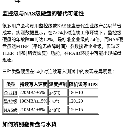
3年
监控级与NAS级硬盘的替代可能性
很多用户会考虑用监控级或NAS硬盘替代企业级产品以节省
成本。实测数据显示，在7×24小时连续工作环境下，监控级
硬盘的年故障率可达1.2%，是标准企业级的2.4倍。而NAS硬
盘虽然MTBF（平均无故障时间）参数接近企业级，但缺乏
TLER（限时错误恢复）功能，在RAID环境中可能出现掉盘
现象。
三种类型硬盘在24小时连续写入测试中的表现差异明显：
类型
持续写入速度
温度控制
随机读写IOPS
220MB/s±5%
180±10
企业级
≤45℃
190MB/s±15%
120±20
监控级
≤52℃
210MB/s±8%
150±15
NAS级
≤48℃
如何辨别翻新盘与水货