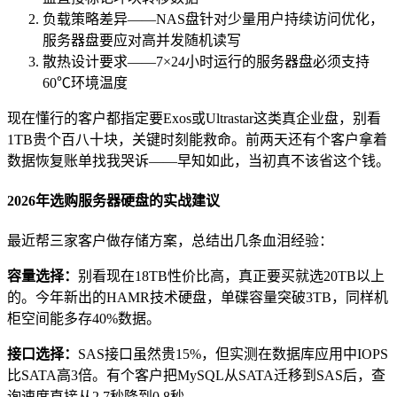
负载策略差异——NAS盘针对少量用户持续访问优化，
服务器盘要应对高并发随机读写
散热设计要求——7×24小时运行的服务器盘必须支持
60℃环境温度
现在懂行的客户都指定要Exos或Ultrastar这类真企业盘，别看
1TB贵个百八十块，关键时刻能救命。前两天还有个客户拿着
数据恢复账单找我哭诉——早知如此，当初真不该省这个钱。
2026年选购服务器硬盘的实战建议
最近帮三家客户做存储方案，总结出几条血泪经验：
容量选择：
别看现在18TB性价比高，真正要买就选20TB以上
的。今年新出的HAMR技术硬盘，单碟容量突破3TB，同样机
柜空间能多存40%数据。
接口选择：
SAS接口虽然贵15%，但实测在数据库应用中IOPS
比SATA高3倍。有个客户把MySQL从SATA迁移到SAS后，查
询速度直接从2.7秒降到0.8秒。