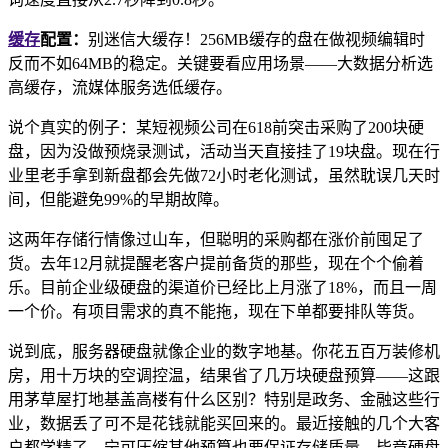
缓存
配置：
别迷信大缓存！256MB缓存的盘在做视频编辑时
反而不如64MB的稳定。关键要看应用场景——大数据分析选
高缓存，流媒体服务选低缓存。
说个真实的例子：某短视频公司在618前突击采购了200块硬
盘，因为没做预烧录测试，活动当天直接挂了19块盘。现在行
业里老手拿到新盘都会先做72小时老化测试，虽然耽误几天时
间，但能避免99%的早期故障。
这两年存储行情像过山车，但聪明的采购都在涨价前囤足了
货。去年12月就提醒老客户提前备货的那些，现在个个偷着
乐。目前企业级硬盘的渠道价已经比上月涨了18%，而且一周
一个价。有项目需求的真不能拖，现在下单都要排队等货。
说到底，服务器硬盘就像企业的数字地基。你花五百万装修机
房，用十万块的空调控温，结果省了几万块硬盘预算——这跟
用茅草屋打地基盖高楼有什么区别？特别是政务、金融这些行
业，数据丢了可不是花钱就能买回来的。最近接触的几个大客
户都学精了，宁可压缩其他预算也要保证存储质量，毕竟硬盘