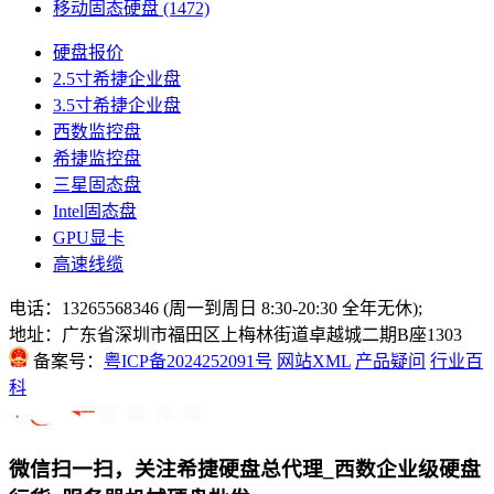
移动固态硬盘
(1472)
硬盘报价
2.5寸希捷企业盘
3.5寸希捷企业盘
西数监控盘
希捷监控盘
三星固态盘
Intel固态盘
GPU显卡
高速线缆
电话：13265568346 (周一到周日 8:30-20:30 全年无休);
地址：广东省深圳市福田区上梅林街道卓越城二期B座1303
备案号：
粤ICP备2024252091号
网站XML
产品疑问
行业百
科
微信扫一扫，关注希捷硬盘总代理_西数企业级硬盘