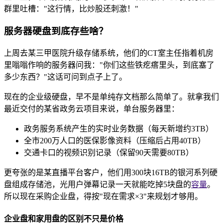
群里吐槽："这行情，比炒股还刺激！"
服务器硬盘到底存些啥？
上周去某三甲医院升级存储系统，他们的CT室主任指着机房
里嗡嗡作响的服务器问我："你们这些铁疙瘩里头，到底塞了
多少东西？"这话可问到点子上了。
现在的企业级硬盘，早不是单纯存文档那么简单了。就拿我们
最近交付的某省政务云项目来说，单台服务器里：
政务服务系统产生的实时业务数据（每天新增约3TB）
全市200万人口的医保影像资料（压缩后占用40TB）
交通卡口的视频识别记录（保留90天需要80TB）
更夸张的是某直播平台客户，他们用300块16TB的银河系列硬
盘组成存储池，光用户弹幕记录一天就能吃掉5块盘的
容量
。
所以现在采购企业盘，得按"现在需求×3"来规划才够用。
企业盘和家用盘的区别不只是价格