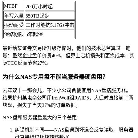
MTBF
200万小时起
年写入量
550TB起步
振动耐受
工作时能抗5.17Gs冲击
保修期限
5年起保
最近给某证券交易所升级存储时，他们的技术总监算过一笔
账：虽然企业盘单价贵40%，但算上宕机损失和更换成本，实
际TCO反而节省27%。
为什么NAS专用盘不能当服务器硬盘用？
去年双十一那会儿，不少小公司贪便宜用NAS盘搭服务器。
结果杭州某电商公司用IronWolf组RAID5，大促时直接崩了两
块盘，损失了当天37%的订单数据。
NAS盘和服务器盘最大的三个差距：
纠错机制不同——NAS盘遇到坏道会反复读取，服务器
盘直接标记坏块转移数据