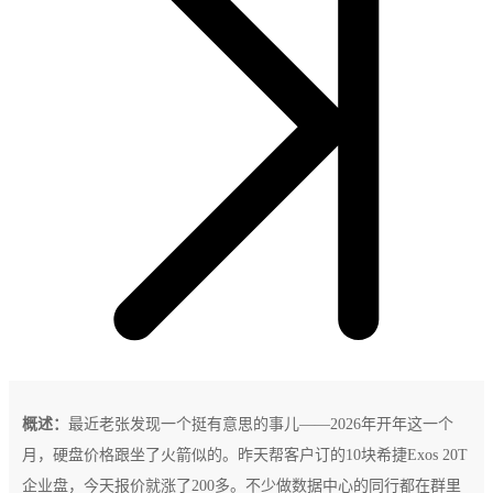
概述：
最近老张发现一个挺有意思的事儿——2026年开年这一个
月，硬盘价格跟坐了火箭似的。昨天帮客户订的10块希捷Exos 20T
企业盘，今天报价就涨了200多。不少做数据中心的同行都在群里