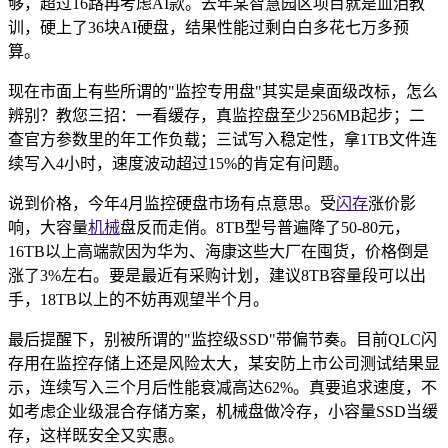
够，超过16路再考虑AI款。去年某智慧园区项目就是血泪教
训，硬上了36块AI硬盘，结果性能过剩白白多花七万多预
算。
现在市面上有些所谓的"监控专用盘"其实是桌面级改标，怎么
辨别？教您三招：一看缓存，真监控盘至少256MB起步；二
查官方参数里的年工作负载；三试写入稳定性，拿1TB文件连
续写入4小时，速度波动超过15%的肯定有问题。
说到价格，今年4月监控硬盘市场有点意思。受
闪存
涨价影
响，大容量
机械
盘反而走俏。8TB型号普遍降了50-80元，
16TB以上高端款因为华为、海康这些大厂在囤货，价格倒是
涨了3%左右。要是最近有采购计划，建议8TB容量段可以出
手，18TB以上的不妨再观望半个月。
最后提醒下，别被所谓的"监控级SSD"带偏节奏。目前QLC闪
存用在监控存储上还是风险太大，某安防上市公司测试结果显
示，连续写入三个月后性能衰减高达62%。真要追求速度，不
如考虑企业级混合存储方案，机械盘做冷存，小容量SSD当缓
存，这样既安全又实惠。