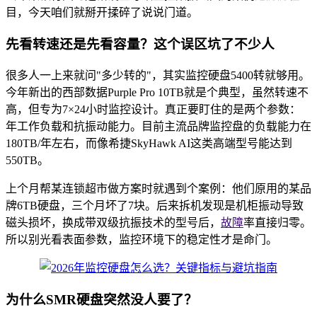
目，今天咱们就掰开揉碎了说说门道。
先看转速还是先看容量？这个误区坑了不少人
很多人一上来就问"多少转的"，其实监控硬盘5400转就够用。
今年新出的西部数据Purple Pro 10TB就是个典型，虽然转速不
高，但专为7×24小时监控设计。真正要盯住的是两个参数：
年工作负载和抗振动能力。目前主流品牌监控盘的负载能力在
180TB/年左右，而像希捷SkyHawk AI这类高端型号能达到
550TB。
上个月帮某连锁超市做方案时就遇到个案例：他们原用的某品
牌6TB硬盘，三个月坏了7块。后来拆机发现是机柜振动导致
磁头损坏，换成带双级抗振技术的型号后，
故障
率直接归零。
所以别光看表面参数，监控环境下的稳定性才是命门。
为什么SMR硬盘突然没人要了？