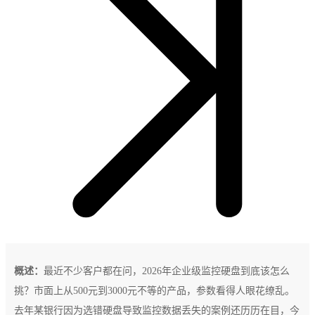
概述：
最近不少客户都在问，2026年企业级监控硬盘到底该怎么
挑？市面上从500元到3000元不等的产品，参数看得人眼花缭乱。
去年某银行因为选错硬盘导致监控数据丢失的案例还历历在目，今