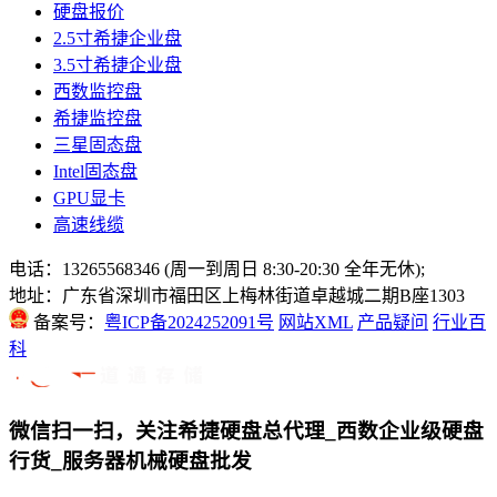
硬盘报价
2.5寸希捷企业盘
3.5寸希捷企业盘
西数监控盘
希捷监控盘
三星固态盘
Intel固态盘
GPU显卡
高速线缆
电话：13265568346 (周一到周日 8:30-20:30 全年无休);
地址：广东省深圳市福田区上梅林街道卓越城二期B座1303
备案号：
粤ICP备2024252091号
网站XML
产品疑问
行业百
科
微信扫一扫，关注希捷硬盘总代理_西数企业级硬盘
行货_服务器机械硬盘批发