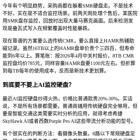
今年有个明显趋势，采购商都在躲着SMR硬盘走。不是技术
不好，实在是不适合监控场景。前两天刚处理个售后，某医院
用SMR盘存监控，回放时出现大量马赛克画面。后来检测发
现是叠瓦式写入在频繁覆盖时性能暴跌。
现在靠谱的方案要么选传统CMR，要么直接上HAMR热辅助
磁记录。虽然16TB以上的HAMR盘单价贵个三四百，但寿命
能到6年以上。算笔账：按2026年4月中关村报价，8TB CMR
监控盘均价785元，同样容量HAMR盘要1100元左右。但折算
到每TB每年的使用成本，反而是新技术更划算。
到底要不要上AI监控硬盘？
最近AI监控硬盘炒得火热，价格比普通款贵20%-30%。实话
说，不是所有场景都需要。普通商铺用传统硬盘完全够用，但
要是智能交通这类需要实时分析的应用，就得考虑希捷
SkyHawk AI或者西数Purple Pro AI这些带流分析功能的型号。
有个很实在的判断方法：看摄像头数量。8路以下常规硬盘足