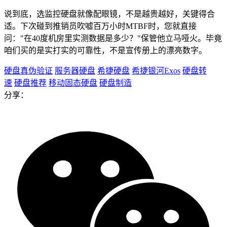
说到底，选监控硬盘就像配眼镜，不是越贵越好，关键得合
适。下次碰到推销员吹嘘百万小时MTBF时，您就直接
问："在40度机房里实测数据是多少？"保管他立马哑火。毕竟
咱们买的是实打实的可靠性，不是宣传册上的漂亮数字。
硬盘真伪验证
服务器硬盘
希捷硬盘
希捷银河Exos
硬盘转
速
硬盘推荐
移动固态硬盘
硬盘制造
分享：