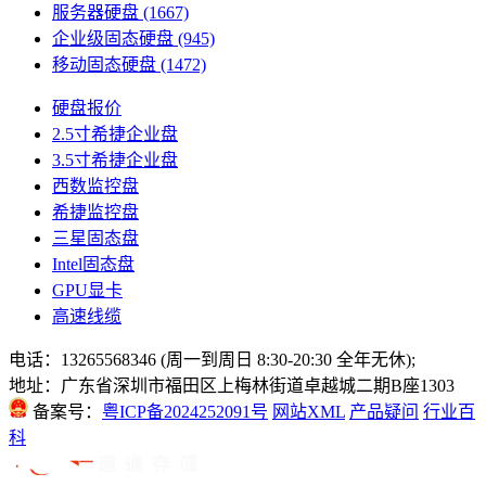
服务器硬盘
(1667)
企业级固态硬盘
(945)
移动固态硬盘
(1472)
硬盘报价
2.5寸希捷企业盘
3.5寸希捷企业盘
西数监控盘
希捷监控盘
三星固态盘
Intel固态盘
GPU显卡
高速线缆
电话：13265568346 (周一到周日 8:30-20:30 全年无休);
地址：广东省深圳市福田区上梅林街道卓越城二期B座1303
备案号：
粤ICP备2024252091号
网站XML
产品疑问
行业百
科