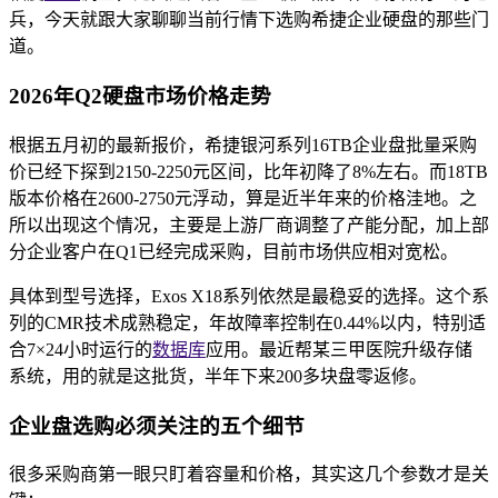
兵，今天就跟大家聊聊当前行情下选购希捷企业硬盘的那些门
道。
2026年Q2硬盘市场价格走势
根据五月初的最新报价，希捷银河系列16TB企业盘批量采购
价已经下探到2150-2250元区间，比年初降了8%左右。而18TB
版本价格在2600-2750元浮动，算是近半年来的价格洼地。之
所以出现这个情况，主要是上游厂商调整了产能分配，加上部
分企业客户在Q1已经完成采购，目前市场供应相对宽松。
具体到型号选择，Exos X18系列依然是最稳妥的选择。这个系
列的CMR技术成熟稳定，年故障率控制在0.44%以内，特别适
合7×24小时运行的
数据库
应用。最近帮某三甲医院升级存储
系统，用的就是这批货，半年下来200多块盘零返修。
企业盘选购必须关注的五个细节
很多采购商第一眼只盯着容量和价格，其实这几个参数才是关