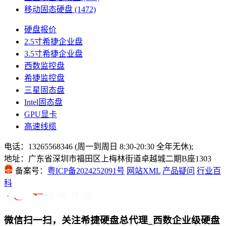
移动固态硬盘
(1472)
硬盘报价
2.5寸希捷企业盘
3.5寸希捷企业盘
西数监控盘
希捷监控盘
三星固态盘
Intel固态盘
GPU显卡
高速线缆
电话：13265568346 (周一到周日 8:30-20:30 全年无休);
地址：广东省深圳市福田区上梅林街道卓越城二期B座1303
备案号：
粤ICP备2024252091号
网站XML
产品疑问
行业百
科
微信扫一扫，关注希捷硬盘总代理_西数企业级硬盘