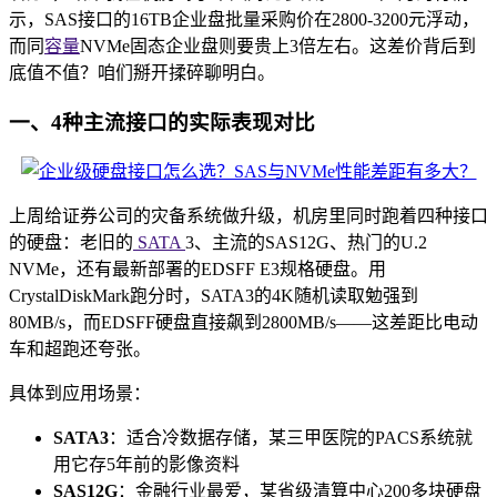
示，SAS接口的16TB企业盘批量采购价在2800-3200元浮动，
而同
容量
NVMe固态企业盘则要贵上3倍左右。这差价背后到
底值不值？咱们掰开揉碎聊明白。
一、4种主流接口的实际表现对比
上周给证券公司的灾备系统做升级，机房里同时跑着四种接口
的硬盘：老旧的
SATA
3、主流的SAS12G、热门的U.2
NVMe，还有最新部署的EDSFF E3规格硬盘。用
CrystalDiskMark跑分时，SATA3的4K随机读取勉强到
80MB/s，而EDSFF硬盘直接飙到2800MB/s——这差距比电动
车和超跑还夸张。
具体到应用场景：
SATA3
：适合冷数据存储，某三甲医院的PACS系统就
用它存5年前的影像资料
SAS12G
：金融行业最爱，某省级清算中心200多块硬盘