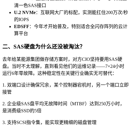
清一色SAS接口
U.2 NVMe
：互联网大厂的标配，实测能扛住200万次/秒
的IOPS
EDSFF
：今年才开始普及，特别适合全闪存阵列的云计
算平台
二、SAS硬盘为什么还没被淘汰？
去年给某能源集团做存储方案时，对方CIO坚持要用SAS硬
盘。当时不太理解，直到看见他们的运维记录——7×24小时
运行6年零故障。这种稳定性在关键行业确实无可替代：
1. 双端口设计确保冗余，某个控制器宕机时，另一个端口立即
接管
2. 企业级SAS盘平均无故障时间（MTBF）达到250万小时，
是消费级SSD的5倍
3. 支持SCSI指令集，能实现更精细的磁盘管理