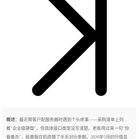
概述：
最近帮客户配服务器时遇到个头疼事——采购清单上列
着"企业级硬盘"，但具体接口类型没写清楚。老板甩过来一句"你
看着办"，结果我在机房蹲了半天对比参数。2026年5月的行情显