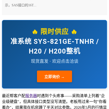
示，SAS接口的16T...
🔥 限时供应 🔥
准系统 SYS-821GE-TNHR /
H20 / H200整机
现货直发 · 欢迎点击洽谈
立即询价 →
最近帮客户配
服务器
时遇到个头疼事——采购清单上列着"企
业级硬盘"，但具体接口类型没写清楚。老板甩过来一句"你看
着办"，结果我在机房蹲了半天对比参数。2026年5月的行情显