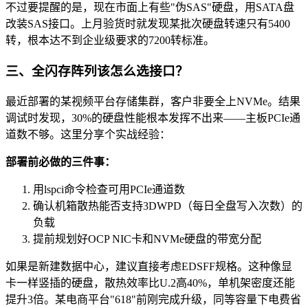
不过要提醒的是，现在市面上有些"伪SAS"硬盘，用SATA盘
改装SAS接口。上月验货时就发现某批次硬盘转速只有5400
转，根本达不到企业级要求的7200转标准。
三、全闪存阵列该怎么选接口？
最近部署的某视频平台存储集群，客户非要全上NVMe。结果
调试时发现，30%的硬盘性能根本发挥不出来——主板PCIe通
道数不够。这里分享个实战经验：
部署前必做的三件事：
用lspci命令检查可用PCIe通道数
确认机箱散热能否支持3DWPD（每日全盘写入次数）的
负载
提前规划好OCP NIC卡和NVMe硬盘的带宽分配
如果是新建数据中心，建议直接考虑EDSFF规格。这种像显
卡一样竖插的硬盘，散热效率比U.2高40%，单机架密度还能
提升3倍。某电商平台"618"前刚完成升级，同等容量下电费省