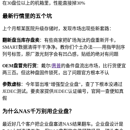
在30盘位以上的机箱里，性能直接掉30%
最新行情里的五个坑
上个月帮某医院升级存储时，发现市场出现些新套路：
翻新盘当库存盘卖
：有些商家把矿场淘汰的盘重新开卡，
SMART数据清得干干净净。教你们个土办法——用指甲刮序
列号标签，原厂激光刻字会有凹凸感，贴纸的绝对有问题
OEM盘冒充行货
：戴尔/
惠普
的备件盘流出市场，比行货便宜
两三百。但这种盘固件锁死，出了问题官方根本不认
参数虚标
：今年冒出堆"增强型企业盘"，查了下根本没通过
JEDEC测试。要卖家提供JEDEC认证编号，官网一查便知真
假
为什么NAS千万别用企业盘？
最近好几个客户把企业盘塞进NAS结果翻车。企业盘设计是