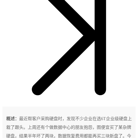
概述：
最近帮客户采购硬盘时，发现不少企业在选6T企业级硬盘上
栽了跟头。上周还有个做数据中心的朋友抱怨，图便宜买了某杂牌
硬盘，结果半年坏了两块，数据恢复费用都能再买三块新盘了。今