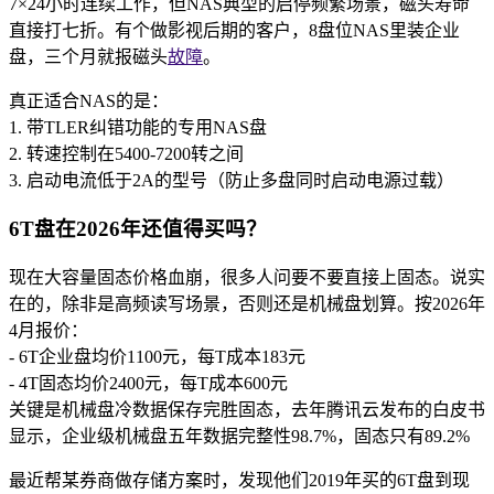
7×24小时连续工作，但NAS典型的启停频繁场景，磁头寿命
直接打七折。有个做影视后期的客户，8盘位NAS里装企业
盘，三个月就报磁头
故障
。
真正适合NAS的是：
1. 带TLER纠错功能的专用NAS盘
2. 转速控制在5400-7200转之间
3. 启动电流低于2A的型号（防止多盘同时启动电源过载）
6T盘在2026年还值得买吗？
现在大容量固态价格血崩，很多人问要不要直接上固态。说实
在的，除非是高频读写场景，否则还是机械盘划算。按2026年
4月报价：
- 6T企业盘均价1100元，每T成本183元
- 4T固态均价2400元，每T成本600元
关键是机械盘冷数据保存完胜固态，去年腾讯云发布的白皮书
显示，企业级机械盘五年数据完整性98.7%，固态只有89.2%
最近帮某券商做存储方案时，发现他们2019年买的6T盘到现