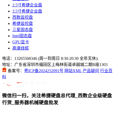
2.5寸希捷企业盘
3.5寸希捷企业盘
西数监控盘
希捷监控盘
三星固态盘
Intel固态盘
GPU显卡
高速线缆
电话：13265568346 (周一到周日 8:30-20:30 全年无休);
地址：广东省深圳市福田区上梅林街道卓越城二期B座1303
备案号：
粤ICP备2024252091号
网站XML
产品疑问
行业百
科
微信扫一扫，关注希捷硬盘总代理_西数企业级硬盘
行货_服务器机械硬盘批发