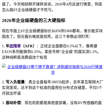
盘了。今天咱就掰开揉碎说说，2026年4月这波行情里，到底
怎么挑6T企业级硬盘才不吃亏。
2026年企业级硬盘的三大硬指标
现在市面上6T企业级硬盘标价从850到1800都有，差价能买块
固态了。但光看价格就是找死，这三个参数必须盯死：
1.
年
故障率
（AFR）
：正经企业盘都在0.5%以下，像希捷
EXOS系列能做到0.35%。某些号称"企业级"的盘实测1.2%，
这种纯粹是消费级改个标签
2.
写入负载量
：真企业盘每年180TB起步，去年某互联网大厂
实测发现，达不到这个标准的盘用在分布式存储里，平均5个
月就出坏道
3.
振动补偿
：现在机柜都是高密度部署，没有RV传感器的盘