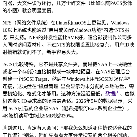
向器，大文件读写还行，几万个碎文件（比如医院PACS影像
的小图）就会明显变慢。
NFS（网络文件系统）在Linux和macOS上更常见，Windows
10以上系统也能通过“启用或关闭Windows功能”勾选“NFS服
务”来支持。NFS的并发性能比SMB好，适合影视制作公司多
人同时访问素材库。不过NFS的权限设置比较复杂，用户ID映
射搞错就访问不了，新手容易头大。
iSCSI比较特殊，它不是共享文件夹，而是把NAS上一块硬盘
或者一个存储池直接模拟成一块本地硬盘。在NAS管理后台
创建一个iSCSI Target，然后在Windows上用“iSCSI发起程序”
连接，这块盘在“磁盘管理”里会显示为未分配的本地磁盘，需
要初始化、格式化才能用。这种方法延迟最低，
数据库
、虚拟
机这类对IO要求高的场景最合适。2026年5月的数据显示，采
用iSCSI挂载的企业级NAS（配希捷银河Exos系列企业盘），
4K随机读写性能比SMB快约30%。
聊到这儿，肯定有人会问：“那我怎么知道哪种协议适合我的
工作流？”别急，咱们先看看大家经常搜索的两个相关问题，