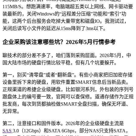
115MB/S。想跑满速率，电脑端超五类以上网线、网卡驱动要
装最新的，关闭Windows的“远程差分压缩”功能和“索引”功
能，这两个后台服务会吃掉大量带宽和磁盘IO。我测试过，
关闭后读写小文件的延迟从15ms降到了3ms以下。
企业采购该注意哪些坑？2026年5月行情参考
聊技术的部分差不多了，咱们落到采购层面。2026年5月，中
国大陆市场的硬盘行情比较平稳，但有几个坑要躲开。
第一，别买“清零盘”或者“翻新盘”。有些小商家把旧加密存储
设备里拆下来的硬盘，用软件重置SMART信息后当新品卖。
正规渠道的希捷企业级硬盘，比如银河系列，外包装的序列号
跟盘体上的编号要一致，官网可以查保修。道通存储作为正规
批发商，每次到货都抽检做SMART全盘扫描，确保无坏道、
无异常。
第二，注意接口和固件版本。2026年的企业级硬盘主流是
SAS
3.0（12Gbps）和SATA 6Gbps，部分NAS只支持SATA，