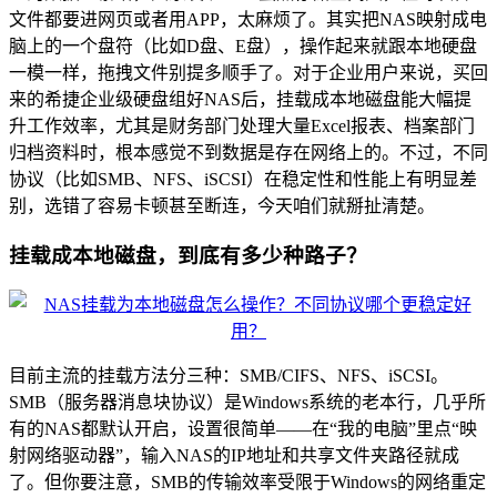
文件都要进网页或者用APP，太麻烦了。其实把NAS映射成电
脑上的一个盘符（比如D盘、E盘），操作起来就跟本地硬盘
一模一样，拖拽文件别提多顺手了。对于企业用户来说，买回
来的希捷企业级硬盘组好NAS后，挂载成本地磁盘能大幅提
升工作效率，尤其是财务部门处理大量Excel报表、档案部门
归档资料时，根本感觉不到数据是存在网络上的。不过，不同
协议（比如SMB、NFS、iSCSI）在稳定性和性能上有明显差
别，选错了容易卡顿甚至断连，今天咱们就掰扯清楚。
挂载成本地磁盘，到底有多少种路子？
目前主流的挂载方法分三种：SMB/CIFS、NFS、iSCSI。
SMB（服务器消息块协议）是Windows系统的老本行，几乎所
有的NAS都默认开启，设置很简单——在“我的电脑”里点“映
射网络驱动器”，输入NAS的IP地址和共享文件夹路径就成
了。但你要注意，SMB的传输效率受限于Windows的网络重定