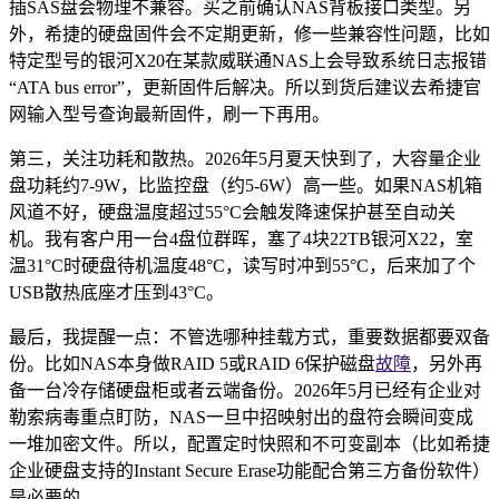
插SAS盘会物理不兼容。买之前确认NAS背板接口类型。另
外，希捷的硬盘固件会不定期更新，修一些兼容性问题，比如
特定型号的银河X20在某款威联通NAS上会导致系统日志报错
“ATA bus error”，更新固件后解决。所以到货后建议去希捷官
网输入型号查询最新固件，刷一下再用。
第三，关注功耗和散热。2026年5月夏天快到了，大容量企业
盘功耗约7-9W，比监控盘（约5-6W）高一些。如果NAS机箱
风道不好，硬盘温度超过55°C会触发降速保护甚至自动关
机。我有客户用一台4盘位群晖，塞了4块22TB银河X22，室
温31°C时硬盘待机温度48°C，读写时冲到55°C，后来加了个
USB散热底座才压到43°C。
最后，我提醒一点：不管选哪种挂载方式，重要数据都要双备
份。比如NAS本身做RAID 5或RAID 6保护磁盘
故障
，另外再
备一台冷存储硬盘柜或者云端备份。2026年5月已经有企业对
勒索病毒重点盯防，NAS一旦中招映射出的盘符会瞬间变成
一堆加密文件。所以，配置定时快照和不可变副本（比如希捷
企业硬盘支持的Instant Secure Erase功能配合第三方备份软件）
是必要的。