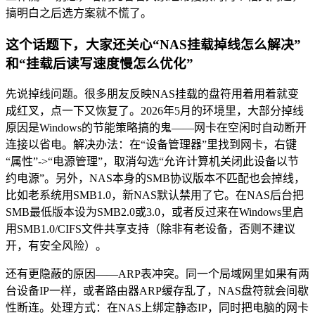
搞明白之后选方案就不慌了。
这个话题下，大家还关心“NAS挂载掉线怎么解决”
和“挂载后读写速度慢怎么优化”
先说掉线问题。很多朋友反映NAS挂载的盘符用着用着就变
成红叉，点一下又恢复了。2026年5月的环境里，大部分掉线
原因是Windows的节能策略搞的鬼——网卡在空闲时自动断开
连接以省电。解决办法：在“设备管理器”里找到网卡，右键
“属性”->“电源管理”，取消勾选“允许计算机关闭此设备以节
约电源”。另外，NAS本身的SMB协议版本不匹配也会掉线，
比如老系统用SMB1.0，新NAS默认禁用了它。在NAS后台把
SMB最低版本设为SMB2.0或3.0，或者反过来在Windows里启
用SMB1.0/CIFS文件共享支持（除非有老设备，否则不建议
开，有安全风险）。
还有更隐蔽的原因——ARP表冲突。同一个局域网里如果有两
台设备IP一样，或者路由器ARP缓存乱了，NAS盘符就会间歇
性断连。处理方式：在NAS上绑定静态IP，同时把电脑的网卡