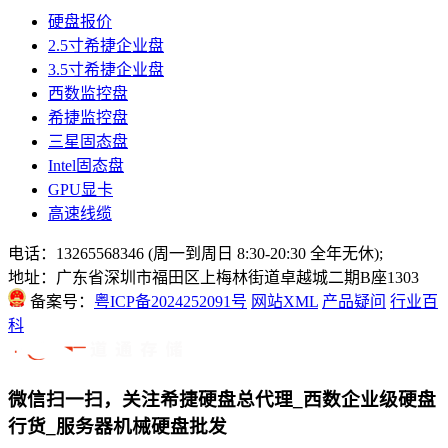
硬盘报价
2.5寸希捷企业盘
3.5寸希捷企业盘
西数监控盘
希捷监控盘
三星固态盘
Intel固态盘
GPU显卡
高速线缆
电话：13265568346 (周一到周日 8:30-20:30 全年无休);
地址：广东省深圳市福田区上梅林街道卓越城二期B座1303
备案号：
粤ICP备2024252091号
网站XML
产品疑问
行业百
科
微信扫一扫，关注希捷硬盘总代理_西数企业级硬盘
行货_服务器机械硬盘批发