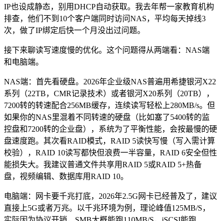
IP也设成静态，别用DHCP自动获取。我去年帮一家教育机构
排查，他们不到10个客户端同时访问NAS，平均每天掉线3
次，做了IP绑定后快一个月没出过问题。
接下来聊读写速度慢的优化。这个问题得从两端看：NAS端
和电脑端。
NAS端：首先看硬盘。2026年企业级NAS普遍用希捷银河X22
系列（22TB，CMR记录技术）或者银河X20系列（20TB），
7200转的转速配合256MB缓存，连续读写轻松上280MB/s。但
如果你的NAS里混着不同转速的硬盘（比如塞了5400转的监
控盘和7200转的企业盘），系统为了平衡性能，会按最慢的硬
盘速度跑。其次看RAID模式，RAID 5读快写慢（写入需计算
校验），RAID 10读写都快但浪费一半容量，RAID 6安全但性
能损失大。我建议普通文件共享用RAID 5或RAID 5+热备
盘，视频编辑、数据库用RAID 10。
电脑端：网卡要千兆打底，2026年2.5G网卡已经普及了，建议
直接上5G或者万兆。以千兆环境为例，理论峰值125MB/S，
实际因为协议开销，SMB大概能跑110MB/S，iSCSI能跑