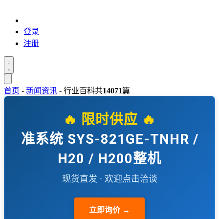
登录
注册
首页
-
新闻资讯
-
行业百科
共
14071
篇
🔥 限时供应 🔥
准系统 SYS-821GE-TNHR /
H20 / H200整机
现货直发 · 欢迎点击洽谈
立即询价 →