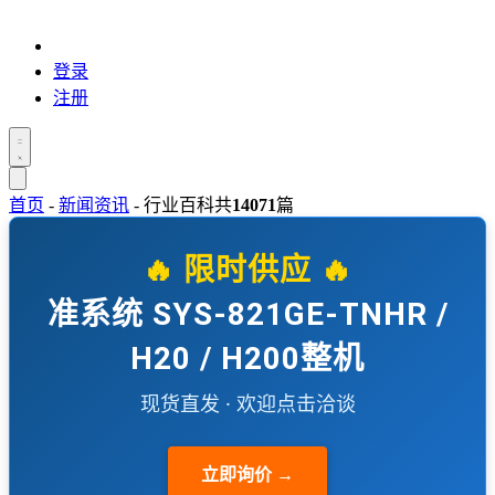
登录
注册
首页
-
新闻资讯
-
行业百科
共
14071
篇
🔥 限时供应 🔥
准系统 SYS-821GE-TNHR /
H20 / H200整机
现货直发 · 欢迎点击洽谈
立即询价 →