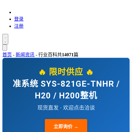
登录
注册
首页
-
新闻资讯
-
行业百科
共
14071
篇
🔥 限时供应 🔥
准系统 SYS-821GE-TNHR /
H20 / H200整机
现货直发 · 欢迎点击洽谈
立即询价 →