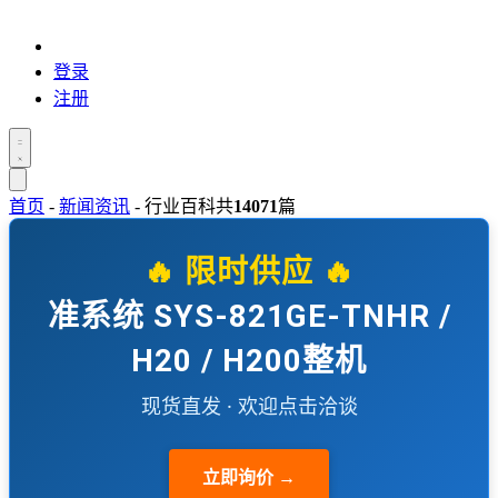
登录
注册
首页
-
新闻资讯
-
行业百科
共
14071
篇
🔥 限时供应 🔥
准系统 SYS-821GE-TNHR /
H20 / H200整机
现货直发 · 欢迎点击洽谈
立即询价 →