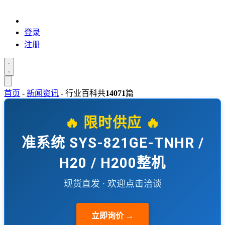
登录
注册
首页
-
新闻资讯
-
行业百科
共
14071
篇
🔥 限时供应 🔥
准系统 SYS-821GE-TNHR /
H20 / H200整机
现货直发 · 欢迎点击洽谈
立即询价 →