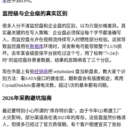
率
还不到0.8%。
监控级与企业级的真实区别
很多人分不清监控盘和企业盘的区别，以为只是价格差异。其
实最关键的在写入策略：企业盘必须保证每个字节都准确写
入，而监控盘允许在视频流持续写入时牺牲部分校验。这就导
致监控盘用在
数据库
环境时，突发断电可能导致整个LUN损
坏。去年某省级医保平台就吃过这个亏，用了标称"7×24小
时"的监控盘存患者数据，结果机房跳闸丢了三个分区。
现在市面上有些
经销商
把 refurbished 盘当新盘卖，教大家个识
别方法：看SATA接口的镀金层，翻新盘会有插拔痕迹；再用
CrystalDiskInfo查通电次数，超过5次的基本都有问题。
2026年采购避坑指南
最近要特别小心所谓的"库存特价盘"。由于今年Q2希捷工厂
火灾影响，部分渠道商在清2023年的库存。这些盘虽然价格诱
人，但很多已经过了官方质保期。有个客户图便宜买了批标