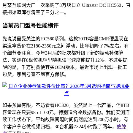
月某互联网大厂一次采购了8万块日立 Ultrastar DC HC560，直
接把渠道库存清空了三分之一。
当前热门型号性能横评
先说说最受关注的HC560系列。这款20TB容量CMR硬盘现在
渠道拿货价在2180-2350元之间浮动，比年初降了7%左右。有
个细节要注意：今年3月后的批次都升级了新的振动补偿算
法，实测在8盘位机柜里随机读写速度能提升12%。不过要提
醒的是，千万别贪便宜买OEM版本，最近市场上出现一批工
包货，序列号查不到官方保修。
如果预算有限，不妨看看HC320。虽然是上一代产品，但8TB
容量现在只要985-1100元，特别适合冷数据备份。我们实测连
续工作状态下，平均故障间隔时间仍然能达到200万小时。有
个客户拿它做视频归档，30台机器7×24小时跑了两年，
故障