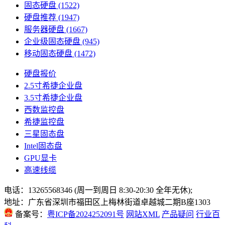
固态硬盘
(1522)
硬盘推荐
(1947)
服务器硬盘
(1667)
企业级固态硬盘
(945)
移动固态硬盘
(1472)
硬盘报价
2.5寸希捷企业盘
3.5寸希捷企业盘
西数监控盘
希捷监控盘
三星固态盘
Intel固态盘
GPU显卡
高速线缆
电话：13265568346 (周一到周日 8:30-20:30 全年无休);
地址：广东省深圳市福田区上梅林街道卓越城二期B座1303
备案号：
粤ICP备2024252091号
网站XML
产品疑问
行业百