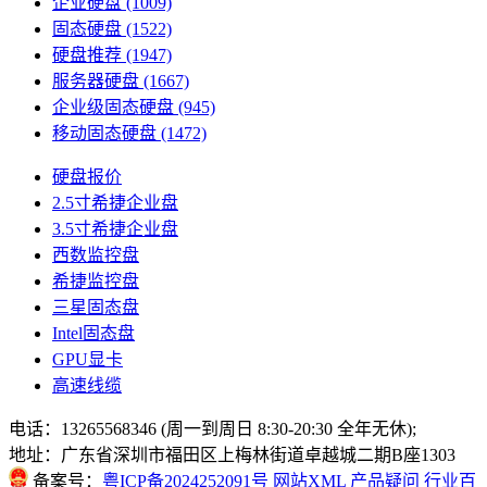
企业硬盘
(1009)
固态硬盘
(1522)
硬盘推荐
(1947)
服务器硬盘
(1667)
企业级固态硬盘
(945)
移动固态硬盘
(1472)
硬盘报价
2.5寸希捷企业盘
3.5寸希捷企业盘
西数监控盘
希捷监控盘
三星固态盘
Intel固态盘
GPU显卡
高速线缆
电话：13265568346 (周一到周日 8:30-20:30 全年无休);
地址：广东省深圳市福田区上梅林街道卓越城二期B座1303
备案号：
粤ICP备2024252091号
网站XML
产品疑问
行业百