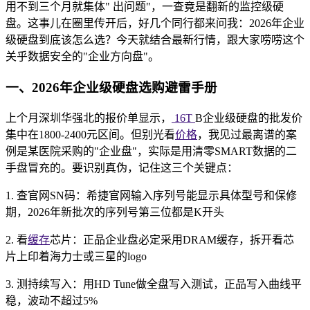
用不到三个月就集体" 出问题"，一查竟是翻新的监控级硬
盘。这事儿在圈里传开后，好几个同行都来问我：2026年企业
级硬盘到底该怎么选？今天就结合最新行情，跟大家唠唠这个
关乎数据安全的"企业方向盘"。
一、2026年企业级硬盘选购避雷手册
上个月深圳华强北的报价单显示，
16T
B企业级硬盘的批发价
集中在1800-2400元区间。但别光看
价格
，我见过最离谱的案
例是某医院采购的"企业盘"，实际是用清零SMART数据的二
手盘冒充的。要识别真伪，记住这三个关键点：
1. 查官网SN码：希捷官网输入序列号能显示具体型号和保修
期，2026年新批次的序列号第三位都是K开头
2. 看
缓存
芯片：正品企业盘必定采用DRAM缓存，拆开看芯
片上印着海力士或三星的logo
3. 测持续写入：用HD Tune做全盘写入测试，正品写入曲线平
稳，波动不超过5%