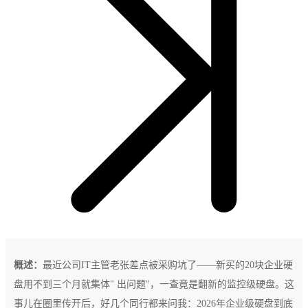
概述：
最近公司IT主管老张差点被采购坑了——新买的20块企业硬
盘用不到三个月就集体" 出问题"，一查竟是翻新的监控级硬盘。这
事儿在圈里传开后，好几个同行都来问我：2026年企业级硬盘到底