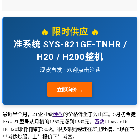
🔥 限时供应 🔥
准系统 SYS-821GE-TNHR /
H20 / H200整机
现货直发 · 欢迎点击洽谈
立即询价 →
最近半个月，2T企业级
硬盘
的价格像坐了过山车。5月初希捷
Exos 2T型号从月初的1250元涨到1380元，
西数
Ultrastar DC
HC320却悄悄降了50块。很多采购经理在群里吐槽："现在下
单就像炒股，上午报价下午就变。"