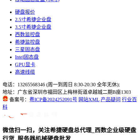
硬盘报价
2.5寸希捷企业盘
3.5寸希捷企业盘
西数监控盘
希捷监控盘
三星固态盘
Intel固态盘
GPU显卡
高速线缆
电话：13265568346 (周一到周日 8:30-20:30 全年无休);
地址：广东省深圳市福田区上梅林街道卓越城二期B座1303
备案号：
粤ICP备2024252091号
网站XML
产品疑问
行业百
科
微信扫一扫，关注希捷硬盘总代理_西数企业级硬盘
行货_服务器机械硬盘批发