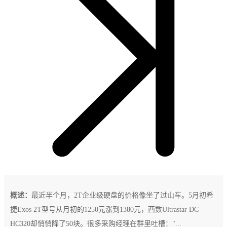
概述：
最近半个月，2T企业级硬盘的价格像坐了过山车。5月初希
捷Exos 2T型号从月初的1250元涨到1380元，西数Ultrastar DC
HC320却悄悄降了50块。很多采购经理在群里吐槽："...