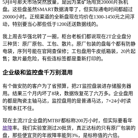
5月8号那天市场突然放量，是因为某矿场甩货20000片拆机
盘。这些盘虽然SMART数据清零了，但实际通电时间都超过
20000小时。正规渠道的全新盘现在均价在1300-1450元之间浮
动，特别要当心那些低于1200还送数据线的。
我上周去华强北转了一圈，柜台老板们都说现在2T企业盘分
三种货：原厂原包、工包、散片。原厂包装的盘每个都有防静
电袋，序列号能在官网查保修；工包盘用牛皮纸箱装，20片起
售；散片最危险，有些连标签都是重新打印的。
企业级和监控盘千万别混用
有个做安防的客户为了省预算，把2T监控盘装进存储服务器
用。结果三个月内坏了8块，数据恢复花了六万多。企业盘用
的都是陶瓷主轴马达，监控盘用的是普通马达，7×24小时读
写根本扛不住。
现在主流2T企业盘的MTBF都标称200万小时，但实际要看年
故障
率。我们实验室测过20批货，真正达标的只有原厂包装的
盘，那些便宜货的年故障率能到3%，是标称值的六倍。