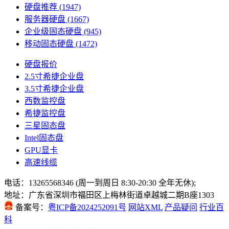
硬盘推荐
(1947)
服务器硬盘
(1667)
企业级固态硬盘
(945)
移动固态硬盘
(1472)
硬盘报价
2.5寸希捷企业盘
3.5寸希捷企业盘
西数监控盘
希捷监控盘
三星固态盘
Intel固态盘
GPU显卡
高速线缆
电话：13265568346 (周一到周日 8:30-20:30 全年无休);
地址：广东省深圳市福田区上梅林街道卓越城二期B座1303
备案号：
粤ICP备2024252091号
网站XML
产品疑问
行业百
科