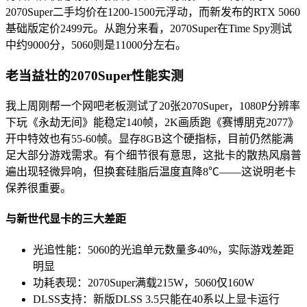
2070Super二手均价在1200-1500元浮动，而新发布的RTX 5060
基础版定价2499元。从跑分来看，2070Super在Time Spy测试
中约9000分，5060则是11000分左右。
老当益壮的2070Super性能实测
我上周刚帮一个网吧老板测试了20张2070Super，1080P分辨率
下玩《永劫无间》能稳定140帧，2K画质跑《赛博朋克2077》
开中特效也有55-60帧。显存8GB这个硬指标，目前仍然能满
足大部分游戏需求。有个细节很有意思，这批卡的散热风扇普
遍出现轻微异响，但换套硅脂后温度直降8℃——这说明老卡
保养很重要。
与新世代显卡的三大差距
光追性能：5060的光追单元数量多40%，实际游戏差距
明显
功耗表现：2070Super满载215W，5060仅160W
DLSS支持：新版DLSS 3.5只能在40系以上显卡运行