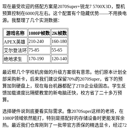
现在最受欢迎的搭配方案是2070Super+锐龙7 5700X3D，整机
预算控制在6000元左右。这个配置有个隐藏优势——不用换电
源。我整理了几个实测数据：
游戏名称
1080P帧数
2K帧数
210-240
160-180
APEX英雄
75-85
55-65
艾尔登法环
170-190
120-140
绝地求生
最近帮几个学校机房做的升级方案很有意思。他们原本计划全
部采购新卡，后来我们建议保留70%的2070Super，省下的预
算加到硬盘上，现在每台机器都配了2TB企业级固态。学生反
馈加载速度比隔壁教室的新电脑还快，校方省了二十多万预
算。
选择硬件说到底要看实际需求。像2070Super这样的老将，在
1080P领域依然能打，特别是搭配好的存储设备时更能发挥余
热。最近我们仓库刚到了一批带官方质保的精选显卡，经过72