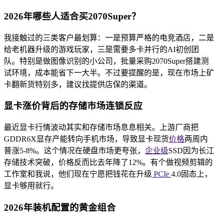
2026年哪些人适合买2070Super？
我接触过的三类客户最划算：一是预算严格的电竞酒店，二是
给老机器升级的游戏玩家，三是需要多卡并行的AI初创团
队。特别是做图像识别的小公司，批量采购2070Super搭建测
试环境，成本能省下一大半。不过要提醒的是，现在市场上矿
卡翻新货特别多，建议找提供店保的渠道。
显卡涨价背后的存储市场连锁反应
最近显卡行情波动其实和存储市场息息相关。上游厂商把
GDDR6X显存产能转向手机市场，导致显卡现货
价格
两周内
普涨5-8%。这个情况在硬盘市场更夸张，
企业级
SSD因为长江
存储技术突破，价格反而比去年降了12%。有个做视频剪辑的
工作室和我说，他们现在宁愿把钱花在升级
PCIe
4.0固态上，
显卡够用就行。
2026年装机配置的黄金组合