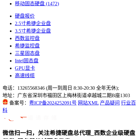
移动固态硬盘
(1472)
硬盘报价
2.5寸希捷企业盘
3.5寸希捷企业盘
西数监控盘
希捷监控盘
三星固态盘
Intel固态盘
GPU显卡
高速线缆
电话：13265568346 (周一到周日 8:30-20:30 全年无休);
地址：广东省深圳市福田区上梅林街道卓越城二期B座1303
备案号：
粤ICP备2024252091号
网站XML
产品疑问
行业百
科
微信扫一扫，关注希捷硬盘总代理_西数企业级硬盘