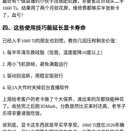
最近有个做直播的小伙子找我配机器，非要省这点钱买二手
1660 Ti。结果用了两个月就花屏，维修费都够买半张新卡
了，血亏！
四、这些使用技巧能延长显卡寿命
已经入手1660 Ti的朋友也别慌，教你几招压榨剩余价值：
1. 每半年清灰换硅脂（信我，温度能降10度以上）
2. 用小飞机锁帧，避免满载运行
3. 驱动别追新，用稳定版就行
4. 玩3A大作时关掉后台直播软件
上周给老客户的老卡做了个大保养，清出来的灰都快能种花
了。收拾完之后跑3DMark，分数居然比买来时还高，老爷子
乐得非要请我吃饭。
说到底，显卡这东西就是早买早享受。1660 Ti放在2026年确