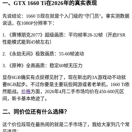
一、GTX 1660 Ti在2026年的真实表现
先说结论：1660 Ti现在就是个入门级的"守门员"。拿实测数据
说话，在1080P分辨率下：
1. 《赛博朋克2077》超级画质：平均帧率28-32帧（开启FSR
性能模式能到45帧左右）
2. 《永劫无间》极致画质：55-60帧波动
3. 《原神》全高画质：稳定60帧无压力
显存6GB确实有点捉襟见肘了，现在新出的3A游戏动不动就
要8GB起步。不过你要是主要玩些网游或者老单机，1660 Ti依
然能战。
价格
方面，2026年4月二手市场均价在450-600元区
间，新卡基本绝迹了。
二、同价位还有什么选择？
这个价位段现在最热闹的就是二手市场了，我给大家列几个常
见选项：