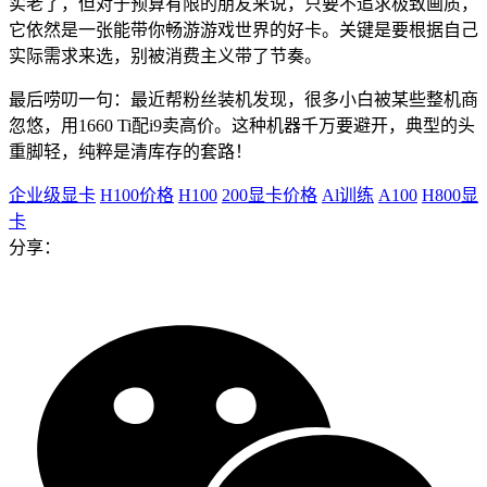
实老了，但对于预算有限的朋友来说，只要不追求极致画质，
它依然是一张能带你畅游游戏世界的好卡。关键是要根据自己
实际需求来选，别被消费主义带了节奏。
最后唠叨一句：最近帮粉丝装机发现，很多小白被某些整机商
忽悠，用1660 Ti配i9卖高价。这种机器千万要避开，典型的头
重脚轻，纯粹是清库存的套路！
企业级显卡
H100价格
H100
200显卡价格
Al训练
A100
H800显
卡
分享：