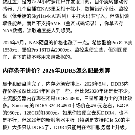
数红盘）是为7×24小时多用户并发设计的，自带旋转振动传
感器，几个盘插在NAS里互相干扰小，数据错码率低。监控
盘（像希捷的SkyHawk AI系列）主打大码率写入，但随机读
取性能差，而且不支持SMR（叠瓦式磁记录），你拿去存
NAS数据，读取速度感人到想哭。
2026年5月，NAS硬盘的价格也涨了一点。希捷酷狼Pro 8TB卖
1550元，酷狼Pro 16TB卖2900元。监控盘便宜些，但别图便
宜，省下的钱不够用来赔数据的。
内存条不讲价？2026年DDR5怎么配最划算
显卡和硬盘聊完了，内存必须安排上。2026年5月，DDR5内
存价格虽然比2024年回落了一些，但比起2020年还是贵不少。
主流服务器内存现在还是DDR5 4800，三星和海力士的货比较
多。Samsung的DDR5 32GB 4800市场价在450元左右，64GB
的950元，128GB的1800元。如果你捡便宜去买DDR4，也不
是不行，但2026年的新服务器主板（特别是支持PCIe 5.0的主
板）大多只认DDR5了，DDR4只能用在老旧服务器上升级。