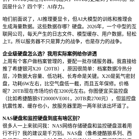
因是什么？四个字：AI存力。
咱们前面说了，AI推理要显卡，但AI大模型的训练和推理会
生成海量数据。这些数据存哪？硬盘。2026年，一个中型的互
联网公司，每天产生的日志文件、模型缓存、用户数据，轻松
上T。所以服务器不只是算力的战争，也是存力的战争。
企业级硬盘怎么选？我用实际案例给你讲透
上周有个客户做档案管理的，要配一批存储服务器。我直接给
推了希捷银河X20（20TB），原因很简单：档案数据冷热分
层，冷数据大容量、低功耗、长寿命是关键。X20是氦气密封
盘，功耗6W左右，比空气盘低一截，而且五年保修。价格
呢？20TB现在市场均价在3200元左右。你图便宜买监控盘
（比如希捷酷狼ST20000VE001，20TB卖2700元），但监控盘
抗震性差、缓存也小，放服务器里跑一两年就该出坏道了。
NAS硬盘和监控硬盘到底有啥区别？
很多人一上来就问我：NAS网络存储硬盘和监控硬盘混着用
行不行？我的建议是千万别。NAS盘（像希捷酷狼系列、西