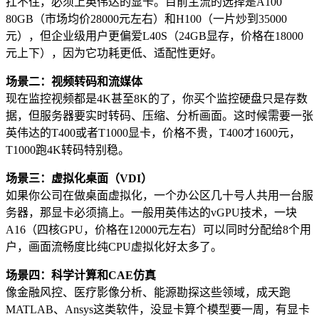
扛不住，必须上英伟达的显卡。目前主流的选择是A100
80GB（市场均价28000元左右）和H100（一片炒到35000
元），但企业级用户更偏爱L40S（24GB显存，价格在18000
元上下），因为它功耗更低、适配性更好。
场景二：视频转码和流媒体
现在监控视频都是4K甚至8K的了，你买个监控硬盘只是存数
据，但服务器要实时转码、压缩、分析画面。这时候需要一张
英伟达的T400或者T1000显卡，价格不贵，T400才1600元，
T1000跑4K转码特别稳。
场景三：虚拟化桌面（VDI）
如果你公司在做桌面虚拟化，一个办公区几十号人共用一台服
务器，那显卡必须搞上。一般用英伟达的vGPU技术，一块
A16（四核GPU，价格在12000元左右）可以同时分配给8个用
户，画面流畅度比纯CPU虚拟化好太多了。
场景四：科学计算和CAE仿真
像金融风控、医疗影像分析、能源勘探这些领域，成天跑
MATLAB、Ansys这类软件，没显卡算个模型要一周，有显卡