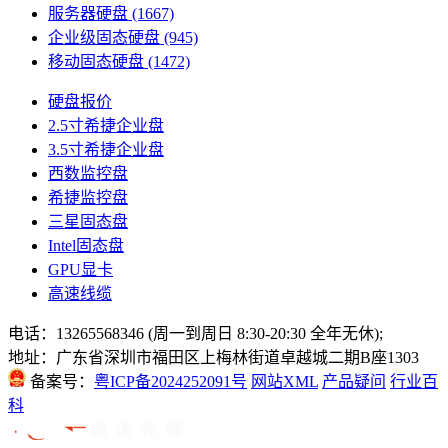
服务器硬盘
(1667)
企业级固态硬盘
(945)
移动固态硬盘
(1472)
硬盘报价
2.5寸希捷企业盘
3.5寸希捷企业盘
西数监控盘
希捷监控盘
三星固态盘
Intel固态盘
GPU显卡
高速线缆
电话：13265568346 (周一到周日 8:30-20:30 全年无休);
地址：广东省深圳市福田区上梅林街道卓越城二期B座1303
备案号：
粤ICP备2024252091号
网站XML
产品疑问
行业百
科