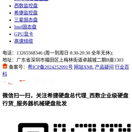
西数监控盘
希捷监控盘
三星固态盘
Intel固态盘
GPU显卡
高速线缆
电话：13265568346 (周一到周日 8:30-20:30 全年无休);
地址：广东省深圳市福田区上梅林街道卓越城二期B座1303
备案号：
粤ICP备2024252091号
网站XML
产品疑问
行业百
科
微信扫一扫，关注希捷硬盘总代理_西数企业级硬盘
行货_服务器机械硬盘批发