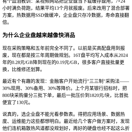
有个血泪教训：某视频网站把企业盘当下载缓存盘用，7×24
小时满负荷跑，结果平均13个月就报废。后来改用了混合部署
方案，热数据用SSD做缓冲，企业盘只存冷数据，寿命直接翻
倍。
为什么企业盘越来越像快消品
现在采购策略和五年前完全不同了。以前是买高配盘用到报
废，现在都是按三年周期做规划。16T盘平均写入成本从2024
年的0.28元/GB降到现在的0.19元/GB，很多客户直接批量更
换，比维修还划算。
最近有个有趣的发现：金融客户开始流行"三三制"采购法——
30%现用、30%备用、30%等降价。上个月某银行招标时，把
800块采购量分三批下单，最后一批压价到1820元/块，比首批
便宜了130元。
说真的，选企业盘不能光看参数表。得把应用场景、数据热
度、运维能力这些都想明白。最近给几个客户做方案时，发现
他们连机箱散热风道都没规划好，再好的硬盘也经不起这么折