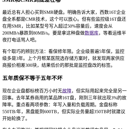
最近总有人担心买到SMR硬盘。明确告诉大家，西数16T企业
盘全系都是CMR技术，这个可以放心。但有些监控级16T盘还
在用SMR，比如某型号写入超过50%容量后，速度会从
200MB/s暴跌到80MB/s。要是拿这种盘做
数据库
，等着运维半
夜打电话骂人吧。
有个取巧的辨别方法：看保修年限。企业级普遍5年保，监控
级多是3年。上个月帮某医院选存储方案时，就发现两家供应
商报价相差300块，结果低价的那批是监控盘改的标签。
五年质保不等于五年不坏
现在企业盘都标榜百万小时无
故障
，但实际用起来完全是另一
回事。去年某券商用的某品牌16T盘，刚到三年就出现3%的故
障率。重点看两项参数：年写入量和负载周期。金盘标称
550TB/年，黑盘能到600TB，但实际业务量超350TB时就建议
开始轮换了。