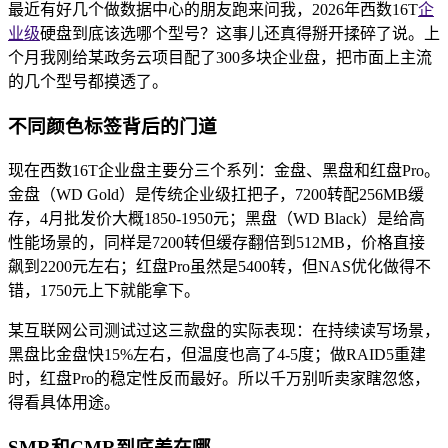
最近有好几个做数据中心的朋友跑来问我，2026年西数16T
企
业级
硬盘到底该选哪个型号？这事儿还真得掰开揉碎了说。上
个月我刚给某政务云项目配了300多块企业盘，把市面上主流
的几个型号都摸透了。
不同颜色标签背后的门道
现在西数16T企业盘主要分三个系列：金盘、黑盘和红盘Pro。
金盘（WD Gold）是传统企业级扛把子，7200转配256MB缓
存，4月批发价大概1850-1950元；黑盘（WD Black）是给高
性能场景的，同样是7200转但缓存翻倍到512MB，价格直接
飙到2200元左右；红盘Pro虽然是5400转，但NAS优化做得不
错，1750元上下就能拿下。
某互联网公司测试过这三款盘的实际表现：在持续读写场景，
黑盘比金盘快15%左右，但温度也高了4-5度；做RAID5重建
时，红盘Pro的稳定性反而最好。所以千万别听卖家瞎忽悠，
得看具体用途。
SMR和CMR到底差在哪