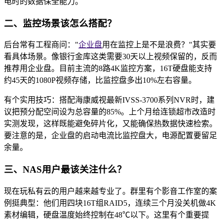
电时的数据保全能力。
二、监控场景该怎么搭配？
后台常有工程商问："
企业盘
用在监控上是不是浪费？"其实要
看具体场景。像银行金库这类需要30天以上视频保留的，反而
推荐用企业盘。目前主流的8路4K监控方案，16T硬盘能支持
约45天的1080P视频存储，比监控盘多出10%左右容量。
有个实用技巧：搭配海康威视最新IVSS-3700系列NVR时，建
议把预分配空间设为总容量的85%。上个月给连锁超市改造时
实测发现，这样既能避免碎片化，又能确保热数据快速检索。
要注意的是，企业盘的启动电流比监控盘大，电源配置要留足
余量。
三、NAS用户最该关注什么？
现在玩私有云的用户越来越专业了。群里有个影音工作室的案
例挺典型：他们用四块16T组RAID5，连续三个月没关机做4K
素材编辑，硬盘温度始终控制在48℃以下。这里有个重要提