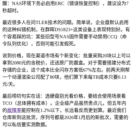
醒：NAS环境下务必启用ERC（错误恢复控制），建议设为7
秒超时。
最近很多人在问TLER技术的问题。简单说，企业盘默认启用
的这种纠错机制，在群晖DS1823+这类设备上表现特别好。有
个容易踩的坑：某些旧型号NAS固件需要手动禁用CCQ（命
令队列优化），否则可能引发假死。
说到价格，现在渠道市场有个新变化：批量采购20块以上可以
拿到2080元的含税价，还送原厂防震盒。对于需要搭建分布式
存储的企业，这个成本比全闪存方案低67%左右。前两天刚帮
一个动漫渲染公司配了80块，他们算下来每TB成本只要0.13
元/天。
最后唠叨句实在话：选硬盘别光看价格，要结合使用场景看
TCO（总体拥有成本）。企业级产品虽然贵点儿，但五年内
的
故障率
能控制在1.2%以下，长远看反而更划算。最近我们
仓库新到这批货，序列号都是2026年1月后的新批次，需要的
可以私信要实测数据。