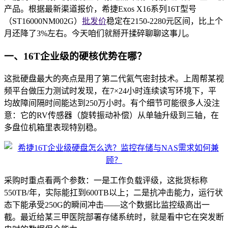
产品。根据最新渠道报价，希捷Exos X16系列16T型号
（ST16000NM002G）
批发价
稳定在2150-2280元区间，比上个
月还降了3%左右。今天咱们就掰开揉碎聊聊这事儿。
一、16T企业级的硬核优势在哪？
这批硬盘最大的亮点是用了第二代氦气密封技术。上周帮某视
频平台做压力测试时发现，在7×24小时连续读写环境下，平
均故障间隔时间能达到250万小时。有个细节可能很多人没注
意：它的RV传感器（旋转振动补偿）从单轴升级到三轴，在
多盘位机箱里表现特别稳。
采购时重点看两个参数：一是工作负载评级，这批货标称
550TB/年，实际能扛到600TB以上；二是抗冲击能力，运行状
态下能承受250G的瞬间冲击——这个数据比监控级高出一
截。最近给某三甲医院部署存储系统时，就是看中它在突发断