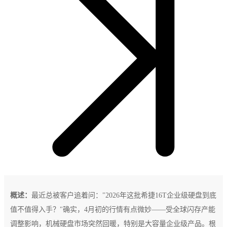
概述：
最近总被客户追着问："2026年这批希捷16T企业级硬盘到底
值不值得入手？"确实，4月初的行情有点微妙——受全球闪存产能
调整影响，机械硬盘市场突然回暖，特别是大容量企业级产品。根