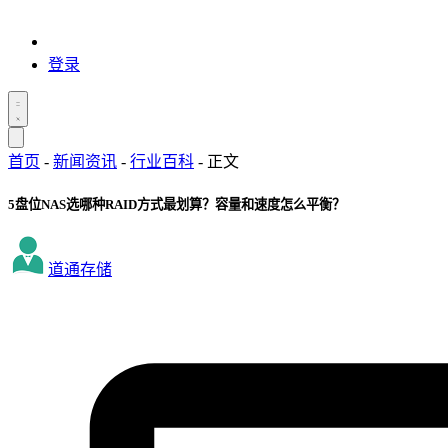
登录
首页
-
新闻资讯
-
行业百科
-
正文
5盘位NAS选哪种RAID方式最划算？容量和速度怎么平衡？
道通存储