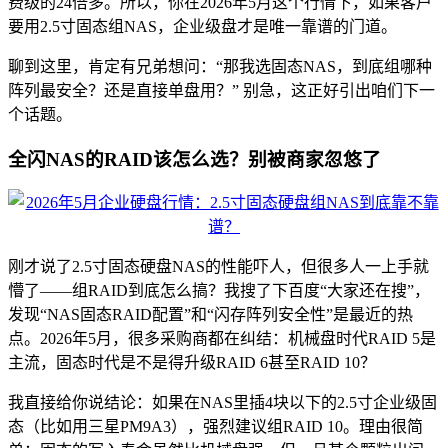
费级的24倍多。所以，你在2026年5月这个行情下，如果客户
要用2.5寸固态组NAS，企业级盘才是唯一靠谱的门道。
聊到这里，肯定有兄弟想问：“那我选固态NAS，到底组哪种
阵列最安全？还是直接单盘用？” 别急，这正好引出咱们下一
个话题。
全闪NAS的RAID该怎么选？别被商家忽悠了
刚才说了2.5寸固态硬盘NAS的性能吓人，但很多人一上手就
懵了——组RAID到底怎么搞？我搜了下百度“大家还在搜”，
发现“NAS固态RAID配置”和“闪存阵列安全性”是最近的热
点。2026年5月，很多采购商都在纠结：机械盘时代RAID 5是
主流，固态时代是不是得升级RAID 6甚至RAID 10？
我直接给你说结论：如果在NAS里插4块以下的2.5寸企业级固
态（比如用三星PM9A3），强烈建议组RAID 10。理由很简