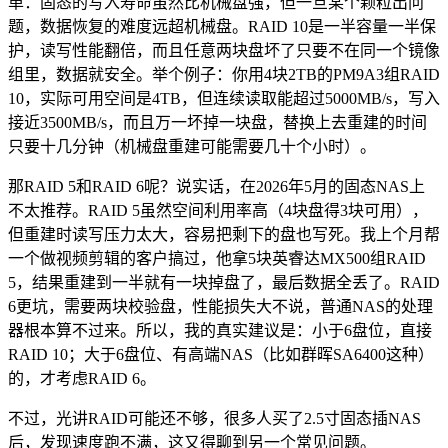
单：固态的写入寿命虽然比机械盘强，但一旦某个颗粒出问
题，数据恢复的难度远超机械盘。RAID 10是一半容量一半保
护，读写性能翻倍，而且任意两块盘坏了只要不在同一个镜像
组里，数据就安全。举个例子：你用4块2TB的PM9A3组RAID
10，实际可用空间是4TB，但连续读取能超过5000MB/s，写入
接近3500MB/s，而且万一坏掉一块盘，替换上去重建的时间
只要十几分钟（机械盘重建可能需要几十个小时）。
那RAID 5和RAID 6呢？说实话，在2026年5月的固态NAS上
不太推荐。RAID 5虽然空间利用率高（4块盘得3块可用），
但重建时读写压力太大，容易把剩下的盘也写死。我上个月帮
一个做视频剪辑的客户搞过，他拿5块英睿达MX500组RAID
5，结果重建到一半就有一块掉盘了，最后数据全丢了。RAID
6更坑，需要两块校验盘，性能损失大不说，普通NAS的处理
器根本算不过来。所以，我的真实建议是：小于6盘位，直接
RAID 10；大于6盘位、有高端NAS（比如群晖SA6400这种）
的，才考虑RAID 6。
不过，光讲RAID可能还不够，很多人买了2.5寸固态插NAS
后，发现速度跑不满，这又得聊到另一个常见问题。