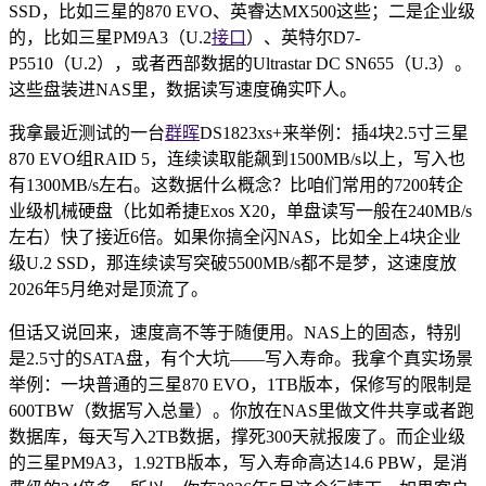
SSD，比如三星的870 EVO、英睿达MX500这些；二是企业级
的，比如三星PM9A3（U.2
接口
）、英特尔D7-
P5510（U.2），或者西部数据的Ultrastar DC SN655（U.3）。
这些盘装进NAS里，数据读写速度确实吓人。
我拿最近测试的一台
群晖
DS1823xs+来举例：插4块2.5寸三星
870 EVO组RAID 5，连续读取能飙到1500MB/s以上，写入也
有1300MB/s左右。这数据什么概念？比咱们常用的7200转企
业级机械硬盘（比如希捷Exos X20，单盘读写一般在240MB/s
左右）快了接近6倍。如果你搞全闪NAS，比如全上4块企业
级U.2 SSD，那连续读写突破5500MB/s都不是梦，这速度放
2026年5月绝对是顶流了。
但话又说回来，速度高不等于随便用。NAS上的固态，特别
是2.5寸的SATA盘，有个大坑——写入寿命。我拿个真实场景
举例：一块普通的三星870 EVO，1TB版本，保修写的限制是
600TBW（数据写入总量）。你放在NAS里做文件共享或者跑
数据库，每天写入2TB数据，撑死300天就报废了。而企业级
的三星PM9A3，1.92TB版本，写入寿命高达14.6 PBW，是消