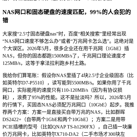
NAS网口和固态硬盘的速度匹配，99%的人会犯的
错
大家搜“2.5寸固态硬盘nas”时，百度“相关搜索”里经常出现
“NAS网口速度不够怎么办”或者“万兆网卡怎么选”。这绝对是
个大误区。2026年5月，很多企业还在用千兆网（1GbE）插
NAS，但你的固态都跑1500MB/s了，千兆网口理论速度才
125MB/s，这等于拿法拉利跑乡村土路。
我给你们算笔账：假设你NAS里插了4块2.5寸企业级固态（比
如英特尔D7-P5510），读写能到5500MB/s。如果你用了千兆
网口，实际能用的速度只有110-120MB/s（因为有协议损
耗），浪费了95%的性能。这不是扯淡吗？所以，2026年5月
的行情下，买固态NAS必须配万兆网口（10GbE）起步。我推
荐两个方案：方案一是直接买自带万兆的NAS，比如群晖
DS2422+（自带两个1GbE和两个10GbE）；方案二是用带
PCIE插槽的型号（比如QNAP TS-h1290FX），自己插一块廉
价万兆网卡，比如英特尔X710-DA2（二手市场才300块左