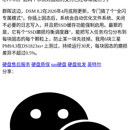
群晖这边，DSM 8.2在2026年4月底刚更新，专门搞了个“全闪
专属模式”。你插上固态后，系统会自动优化文件系统、关闭
不必要的日志写入，并且把SSD缓存功能强制启用。最狠的
是，它有个“SSD磨损均衡调度器”，能把写入任务均匀分布到
每块固态的每个颗粒上，防止某一块先挂掉。我用6块三星
PM9A3在DS1823xs+上测过，持续运行30天，每块固态的磨损
差异不超过0.5%。
硬盘售后服务
硬盘质保
nas硬盘
硬盘批发
英特尔
分享：