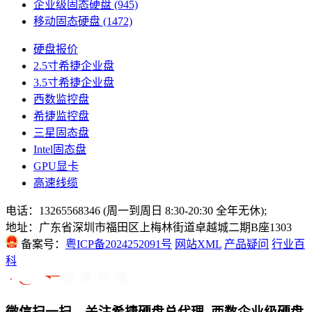
企业级固态硬盘
(945)
移动固态硬盘
(1472)
硬盘报价
2.5寸希捷企业盘
3.5寸希捷企业盘
西数监控盘
希捷监控盘
三星固态盘
Intel固态盘
GPU显卡
高速线缆
电话：13265568346 (周一到周日 8:30-20:30 全年无休);
地址：广东省深圳市福田区上梅林街道卓越城二期B座1303
备案号：
粤ICP备2024252091号
网站XML
产品疑问
行业百
科
微信扫一扫，关注希捷硬盘总代理_西数企业级硬盘