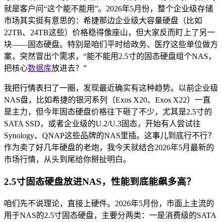
就是客户问“这个能不能用”。2026年5月份，整个企业级存储
市场其实挺有意思的：希捷那边企业级大容量硬盘（比如
22TB、24TB这些）价格稳得像座山，但大家反而盯上了另一
块——固态硬盘。特别是咱们平时给政务、医疗这些单位做方
案，突然冒出个需求，“能不能用2.5寸的固态硬盘组个NAS，
把核心
数据库
放进去？”
我把行情表扫了一圈，发现最近确实有这种趋势。以前企业级
NAS盘，比如希捷的银河系列（Exos X20、Exos X22）一直
是主力，但今年固态硬盘价格往下砸了不少，尤其是2.5寸的
SATA SSD，或者企业级的U.2/U.3固态，开始有人尝试往
Synology、QNAP这些品牌的NAS里插。这事儿到底行不行？
作为卖了好几年硬盘的老炮，我今天就结合2026年5月最新的
市场行情，从头到尾给你掰扯明白。
2.5寸固态硬盘放进NAS，性能到底能飙多高？
咱们先不说理论，直接上硬件。2026年5月份，市面上主流的
用于NAS的2.5寸固态硬盘，主要分两类：一是消费级的SATA