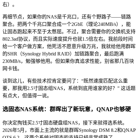
右）。
再细节点，如果你的NAS是千兆口，还有个野路子——链路
聚合。把两个千兆口聚合成一个2GbE（理论240MB/s），能
让固态跑起来不至于太憋屈。不过，聚合需要你的交换机支持
802.3ad协议，而且实际速度提升也就1.5倍左右。我前段时间
给一个客户做方案，他死活不愿意升级万兆，我就给他用群晖
的SHR（Synology Hybrid RAID）加链路聚合，最后跑满
230MB/s，勉强够他用。但如果你真追求性能，别省那几百块
网卡钱。
谈到这儿，有些技术控肯定要问了：“既然速度匹配这么重
要，那我用2.5寸固态组NAS，系统到底用谁家的好？” 这话题
有点大，但值得一说。
选固态NAS系统：群晖出了新玩意，QNAP也够硬
你决定掏钱买2.5寸固态硬盘组NAS，接下来就得选系统。
2026年5月，市面上主流的就是群晖Synology DSM 8.2和QNAP
QTS 6.2。这两个系统对固态的支持已经非常成熟了。