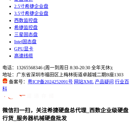
2.5寸希捷企业盘
3.5寸希捷企业盘
西数监控盘
希捷监控盘
三星固态盘
Intel固态盘
GPU显卡
高速线缆
电话：13265568346 (周一到周日 8:30-20:30 全年无休);
地址：广东省深圳市福田区上梅林街道卓越城二期B座1303
备案号：
粤ICP备2024252091号
网站XML
产品疑问
行业百
科
微信扫一扫，关注希捷硬盘总代理_西数企业级硬盘
行货_服务器机械硬盘批发