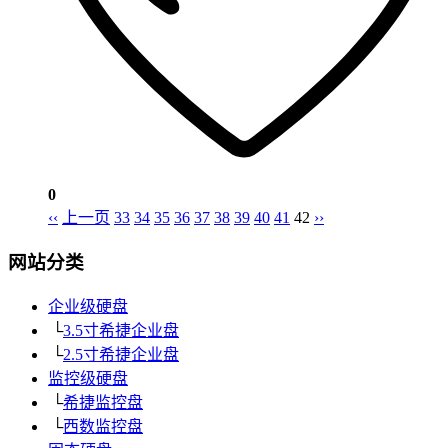
0
‹‹
上一页
33
34
35
36
37
38
39
40
41
42
››
网站分类
企业级硬盘
└
3.5寸希捷企业盘
└
2.5寸希捷企业盘
监控级硬盘
└
希捷监控盘
└
西数监控盘