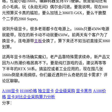
格，性能小超1660s，编解码器支持AV1硬解。就是驱动还有
点小毛病，玩《永劫无间》偶尔会闪退。要我说啊，现在800
元预算买卡真的尴尬，要么加钱上3060Ti G6X，要么干脆整
个二手的2060 Super。
说到升级显卡，很多老哥都卡在电源上。1660s只要450W电源
就能带，现在的新卡动不动就要650W。前两天有个客户为了
换显卡，连电源带
主板
全换了，算下来还不如当初直接买3060
划算。
这两年显卡市场确实魔幻，老产品靠特殊需求续命，新产品又
因为AI热潮价格居高不下。要是纯打游戏的话，建议再等等
下半年的RTX 50系。搞监控或者工业应用的，现在囤几张
1660s倒是未雨绸缪。你们最近遇到什么奇葩的显卡需求？评
论区聊聊。
A100显卡
H100价格
独立显卡
企业级采购
显卡黑市
A100价
格
显卡对比企业采购算力分析
分享：