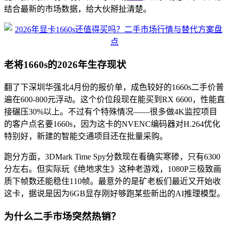
结合最新的市场数据，给大伙掰扯清楚。
老将1660s的2026年生存现状
翻了下深圳华强北4月份的报价单，成色较好的1660s二手价普
遍在600-800元浮动。这个价位段现在能买到RX 6600，性能直
接碾压30%以上。不过有个特殊情况——很多做4K监控项目
的客户点名要1660s，因为这卡的NVENC编码器对H.264优化
特别好，新建的智能交通项目还在批量采购。
跑分方面，3DMark Time Spy分数现在看确实寒碜，只有6300
分左右。但实际玩《绝地求生》这种老游戏，1080P三极致画
质下帧数还能稳住110帧。最意外的是矿老板们最近又开始收
这卡，据说是因为6GB显存刚好够跑某些新出的AI推理模型。
为什么二手市场突然热销？