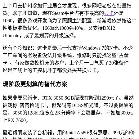
上个月去杭州参加行业展会才发现，很多网吧老板在批量扫
货。聊了才知道，现在Steam平台占有率最高的
显卡
还是
1060，很多游戏开发商为了照顾主流配置，新游戏依然按这个
性能标准做优化。1660s比1060强40%，又支持DX12
Ultimate，成了最划算的升级选择。
还有个冷知识：这卡是最后一代支持Windows 7的N卡。不少
工厂车间的老设备没法升级系统，维修时只能找这些"古董
卡"。有家做数控机床的客户，上个月一口气买了20张备件，
说是产线上的工控机坏了都没处买替换显卡。
现阶段更划算的替代方案
如果非要买新卡，RTX 3050 6GB版现在降到1299元了。虽然
被戏称"智商检测卡"，但起码有DLSS和光追。不过要提醒的
是，3050的128bit位宽在2K分辨率下会爆显存，不如加300元
上RX 7600。
最近帮朋友装了台机器，用的Intel A580很有意思。999元的价